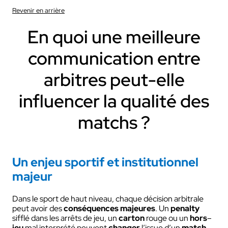
Revenir en arrière
En quoi une meilleure
communication entre
arbitres peut-elle
influencer la qualité des
matchs ?
Un enjeu sportif et institutionnel
majeur
Dans le sport de haut niveau, chaque décision arbitrale
peut avoir des
conséquences majeures
. Un
penalty
sifflé dans les arrêts de jeu, un
carton
rouge ou un
hors
–
jeu
mal interprété peuvent
changer
l’issue d’un
match