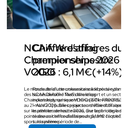
NCAA Wrestling
Chiffre d’affaires du
Championships 2026 x
premier semestre
VOGO
2026 : 6,1 M€(+14%)
Le monde de la lutte universitaire a vibré au rythme
Poursuite d’une croissance solide portée par le
des NCAA Division 1 Men’s Wrestling
succès del’offre TaaS dans le sport et un secteur
Championships, qui se sont tenus à Cleveland du 19
industrie dynamique VOGO (ISIN : FR00115322
au 21 mars 2026. Si les projecteurs étaient braqués
– ALVGO) publie ce jour son chiffre d’affaires p
sur les athlètes de haut niveau, une technologie de
le premier semestre 2026. Sur la période, la soc
pointe œuvrait en coulisses pour garantir l’équité du
réalise un chiffre d’affaires de 6,1 M€ contre 5,
sport : le système…
sur la même période de…