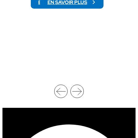
EN SAVOIR PLUS
EN SAVOIR PLUS
:
:
N
C
C
H
A
I
A
F
W
F
R
R
E
E
S
D
T
’
L
A
I
F
N
F
G
A
C
I
H
R
A
E
M
S
P
D
I
U
O
P
N
R
S
E