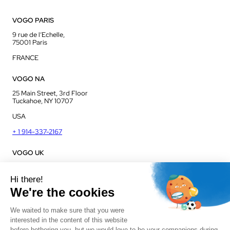
VOGO PARIS
9 rue de l’Echelle,
75001 Paris
FRANCE
VOGO NA
25 Main Street, 3rd Floor
Tuckahoe, NY 10707
USA
+ 1 914-337-2167
VOGO UK
Unit J13, Jenson Court
Commerce Park
Frome, BA11 2FQ
UK
+ 44 1225 421 400