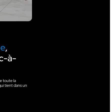
e
,
ac-à-
 toute la
i tient dans un