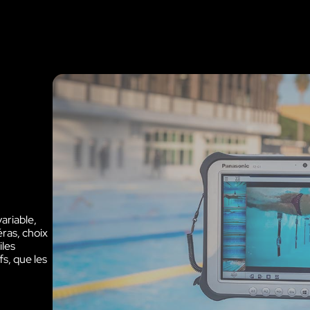
riable,
ras, choix
iles
fs, que les