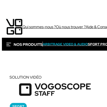
Qui sommes-nous ?
Où nous trouver ?
Aide & Conse
NOS PRODUITS
ARBITRAGE VIDEO & AUDIO
SPORT PR
Via flux caméra
Ces solutions sont 
Sport
SOLUTION VIDÉO
sportifs et audiovisue
Sport
Sport
SPORT