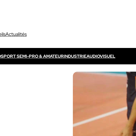
ils
Actualités
O
SPORT SEMI-PRO & AMATEUR
INDUSTRIE
AUDIOVISUEL
Découvrir VOGO ELITE BUNDLE
Découvrir VOKKERO ELITE
P
s propres / TV
Dédié aux arbitres professionnels
Solution ELITE CONNECT
dédiées aux évènements
Dédiée aux arbitres professionnels .
ls qui sont télévisés.
Découvrir VOKKERO STAFF
Dédiée aux équipes médicales et aux 
sportifs.