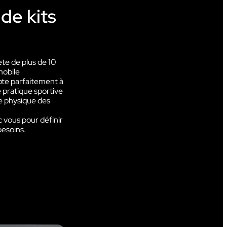
e kits
et
te de plus de 10
DIAN
Talkie-Walkie
mobile
Kits
e parfaitement à
AN
e pratique sportive
Micro-casques & Accessoires
ce physique des
c vous pour définir
besoins.
t
s les
Boîtier intercom
Kit
s
ions
Liaison intercom filaire
Micro-casques & Accessoires