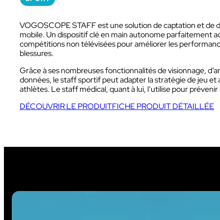
VOGOSCOPE STAFF est une solution de captation et de diff
mobile. Un dispositif clé en main autonome parfaitement 
compétitions non télévisées pour améliorer les performance
blessures.
Grâce à ses nombreuses fonctionnalités de visionnage, d’a
Sport
données, le staff sportif peut adapter la stratégie de jeu e
athlètes. Le staff médical, quant à lui, l’utilise pour préveni
DÉCOUVRIR LE PRODUIT
FICHE PRODUIT DÉTAILLÉE
Avec nos camé
Ces solutions sont 
sportifs et audiovisu
INDUSTRIE
Sport
INDUSTRIE