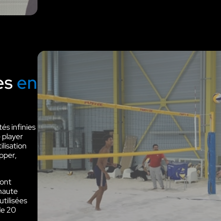
les
en
és infinies
 player
ilisation
pper,
sont
 haute
tilisées
de 20