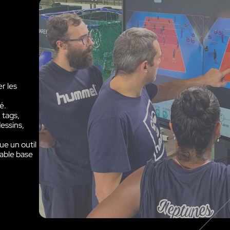
Découvrir VOKKERO STAGE
Dédiée aux petites équipes technique
r les
é.
 tags,
dessins,
ue un outil
table base