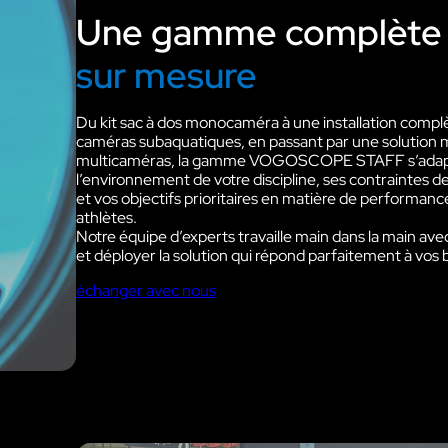
Compatibilité protections
Une gamme complète d
auditives
sur mesure
Dédiée aux équipes terrains des sites 
activités industriels.
Du kit sac à dos monocaméra à une installation complè
Découvrir VOKKERO GUAR
caméras subaquatiques, en passant par une solution 
PLUS
multicaméras, la gamme VOGOSCOPE STAFF s’adapt
Solution VOKKERO GUARDI
l’environnement de votre discipline, ses contraintes d
CONNECT
et vos objectifs prioritaires en matière de performan
athlètes.
Compatibilité protections
Notre équipe d’experts travaille main dans la main ave
auditives
et déployer la solution qui répond parfaitement à vos 
Dédié aux équipes terrains des sites e
activités industriels pour les utilisation
échanger avec nous
plus critiques.
Découvrir VOKKERO SHOW
Dédiée aux équipes techniques des
manifestations culturelles et product
audiovisuelles.