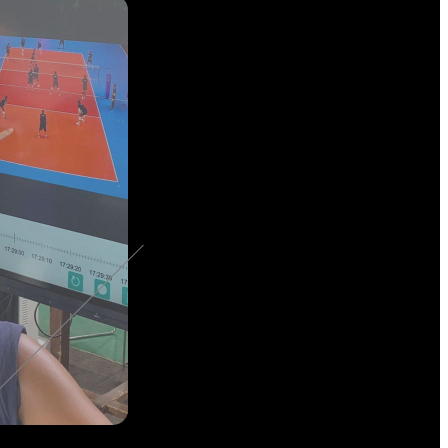
Boîtier intercom
s
Kits
Oreillettes & Accessoires