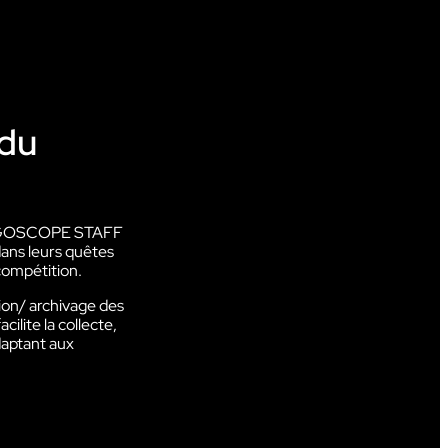
 du
n VOGOSCOPE STAFF
 dans leurs quêtes
compétition.
tion/ archivage des
lite la collecte,
daptant aux