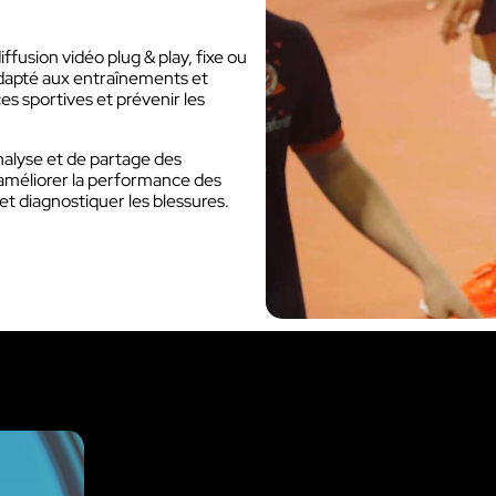
usion vidéo plug & play, fixe ou
adapté aux entraînements et
Découvrir VOKKERO UNITY
s sportives et prévenir les
Dédiée aux arbitres professionnels et
amateurs
.
Découvrir VOGO STAFF BUNDLE
D
nalyse et de partage des
t améliorer la performance des
Dédié aux équipes médicales et aux staffs
Q
r et diagnostiquer les blessures.
C
ras VOGO
Découvrir VOKKERO COMP
dédiées aux évènements
Dédiée aux équipes terrains des sites 
els qui ne sont pas filmés.
activités industriels.
Découvrir VOKKERO GUAR
Solution VOKKERO GUARDI
CONNECT