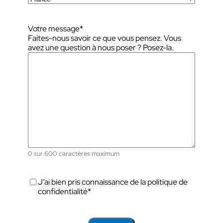
Votre message
*
Faites-nous savoir ce que vous pensez. Vous
avez une question à nous poser ? Posez-la.
0 sur 600 caractères maximum
R
J’ai bien pris connaissance de la
politique de
G
confidentialité
*
P
D
*