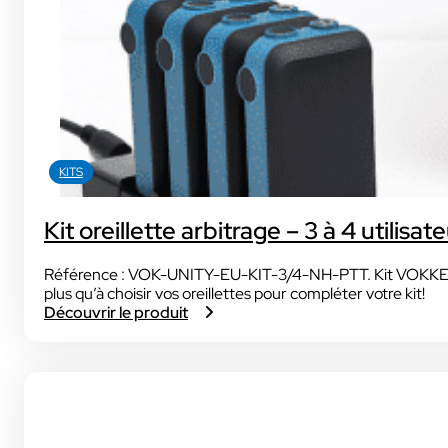
KITS
Kit oreillette arbitrage – 3 à 4 utilis
Référence : VOK-UNITY-EU-KIT-3/4-NH-PTT. Kit VOKKERO UNIT
plus qu’à choisir vos oreillettes pour compléter votre kit!
Découvrir le produit
:
K
i
t
o
r
e