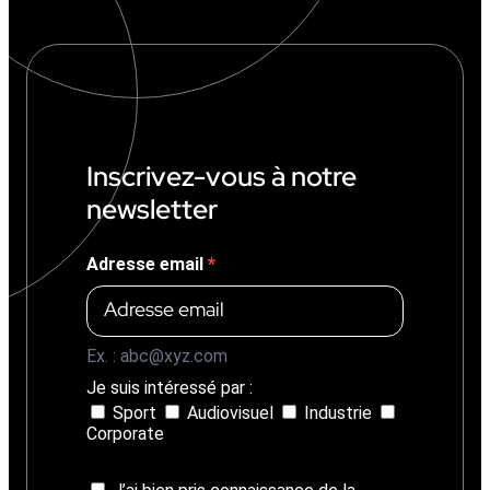
l
i
s
a
t
e
u
r
Inscrivez-vous à notre
s
newsletter
Adresse email
Ex. : abc@xyz.com
Je suis intéressé par :
Sport
Audiovisuel
Industrie
Corporate