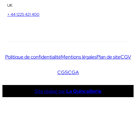
UK
+ 44 1225 421 400
Politique de confidentialité
Mentions légales
Plan de site
CGV
CGS
CGA
Site réalisé par
La Quincaillerie