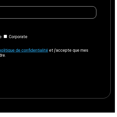
Boîtier intercom
s
Kits
Oreillettes & Accessoires
ie
Corporate
politique de confidentialité
et j’accepte que mes
dre.