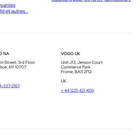
uyantes
té et autres…
O NA
VOGO UK
in Street, 3rd Floor
Unit J13, Jenson Court
hoe, NY 10707
Commerce Park
Frome, BA11 2FQ
UK
14-337-2167
+ 44 1225 421 400