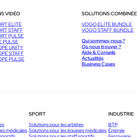
r
r
s
s
S VIDÉO
SOLUTIONS COMBINÉ
RT ELITE
VOGO ELITE BUNDLE
RT STAFF
VOGO STAFF BUNDLE
RT PULSE
Qui sommes-nous ?
E PULSE
Où nous trouver ?
PE UNITY
Aide & Conseils
PE STAFF
Actualités
PE PULSE
Business Cases
SPORT
INDUSTRIE
res
Solutions pour les arbitres
BTP
pes médicales
Solutions pour les équipes médicales
Énergie
sportifs
Solutions pour les staff sportifs
Ferroviaire