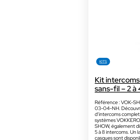
MICRO-CASQUES &
ACCESSOIRES
Sport
KITS
Avec nos camé
Kit intercoms
Ces solutions sont 
sans-fil – 2 à 
sportifs et audiovisu
INDUSTRIE
Sport
Référence : VOK-S
03-04-NH. Découvrez
d’intercoms complet
systèmes VOKKER
SHOW, également dis
5 à 8 intercoms. Un l
INDUSTRIE
casques sont dispon