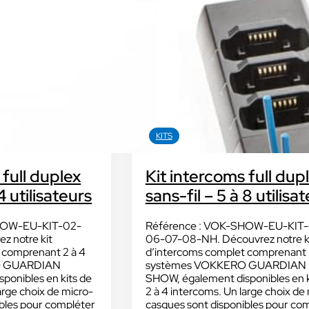
Découvrir VOKKERO UNITY
Dédiée aux arbitres professionnels et
amateurs
.
Découvrir VOGO STAFF BUNDLE
D
Dédié aux équipes médicales et aux staffs
Q
C
KITS
ras VOGO
 full duplex
Kit intercoms full dup
Découvrir VOKKERO COMP
dédiées aux évènements
4 utilisateurs
sans-fil – 5 à 8 utilisa
Dédiée aux équipes terrains des sites 
els qui ne sont pas filmés.
activités industriels.
HOW-EU-KIT-02-
Référence : VOK-SHOW-EU-KIT
 notre kit
06-07-08-NH. Découvrez notre k
 comprenant 2 à 4
d’intercoms complet comprenant 
Découvrir VOKKERO GUAR
O GUARDIAN
systèmes VOKKERO GUARDIAN
ponibles en kits de
SHOW, également disponibles en k
Solution VOKKERO GUARDI
arge choix de micro-
2 à 4 intercoms. Un large choix de
CONNECT
ibles pour compléter
casques sont disponibles pour co