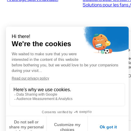
Solutions pour les fans 
VOGO MONTPELLIER (SIÈGE)
VOGO
895 rue de la Vieille Poste,Parc
Parc Te
Majoria-Pompignane Immeuble La
Activill
Lona, 34000 Montpellier
Bâtimen
FRANCE
FRANC
+ 33 4 67 50 03 98
Facebook
LinkedIn
Twitter
Instagram
YouTube