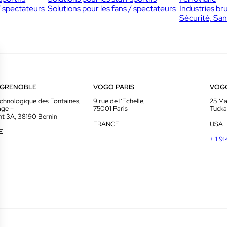
/ spectateurs
Solutions pour les fans / spectateurs
Industries br
Sécurité, San
 GRENOBLE
VOGO PARIS
VOG
chnologique des Fontaines,
9 rue de l’Echelle,
25 Ma
age –
75001 Paris
Tucka
t 3A, 38190 Bernin
FRANCE
USA
E
+ 1 9