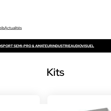
ils
Actualités
O
SPORT SEMI-PRO & AMATEUR
INDUSTRIE
AUDIOVISUEL
Découvrir VOGO ELITE BUNDLE
Découvrir VOKKERO ELITE
P
Kits
s propres / TV
Dédié aux arbitres professionnels
Solution ELITE CONNECT
dédiées aux évènements
Dédiée aux arbitres professionnels .
ls qui sont télévisés.
Découvrir VOKKERO STAFF
Dédiée aux équipes médicales et aux 
sportifs.