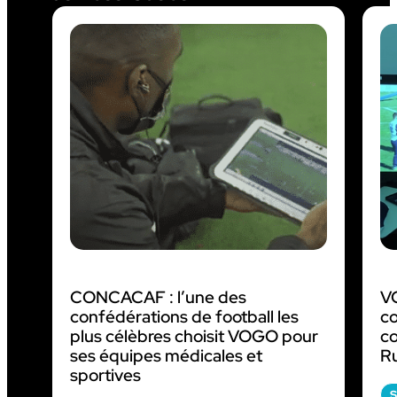
CONCACAF : l’une des
VO
confédérations de football les
c
plus célèbres choisit VOGO pour
c
ses équipes médicales et
R
sportives