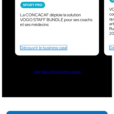
SPORT PRO
VO
co
La CONCACAF déploie la solution
qu
VOGO STAFF BUNDLE pour ses coachs
ar
et ses médecins
Ru
20
Découvrir le business case
Dé
Voir plus de business cases