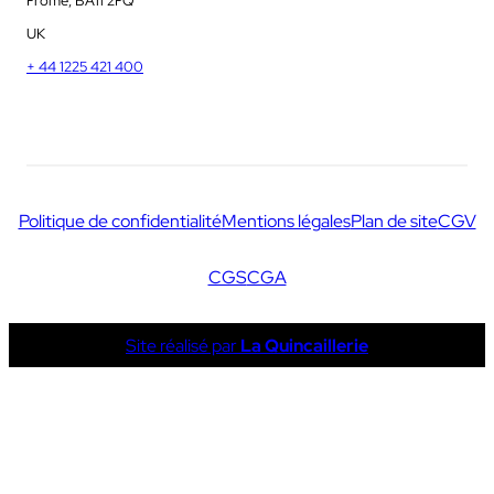
Frome, BA11 2FQ
UK
+ 44 1225 421 400
Politique de confidentialité
Mentions légales
Plan de site
CGV
CGS
CGA
Site réalisé par
La Quincaillerie