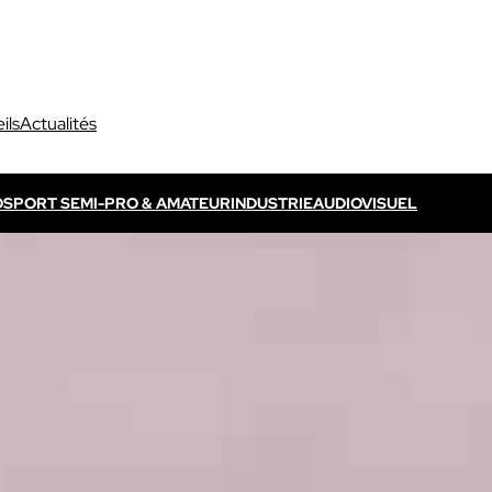
ils
Actualités
O
SPORT SEMI-PRO & AMATEUR
INDUSTRIE
AUDIOVISUEL
Découvrir VOGO ELITE BUNDLE
Découvrir VOKKERO ELITE
P
s propres / TV
Dédié aux arbitres professionnels
Solution ELITE CONNECT
dédiées aux évènements
Dédiée aux arbitres professionnels .
ls qui sont télévisés.
Découvrir VOKKERO STAFF
Dédiée aux équipes médicales et aux 
sportifs.