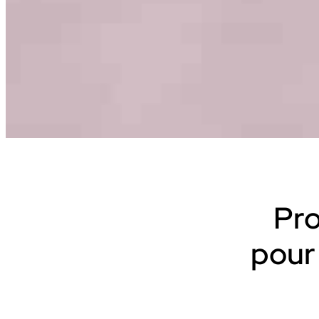
Sport
Avec nos camé
Ces solutions sont 
sportifs et audiovisu
Pro
INDUSTRIE
Sport
pour
INDUSTRIE