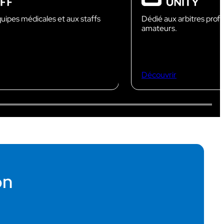
uipes médicales et aux staffs
Dédié aux arbitres prof
amateurs.
Découvrir
on