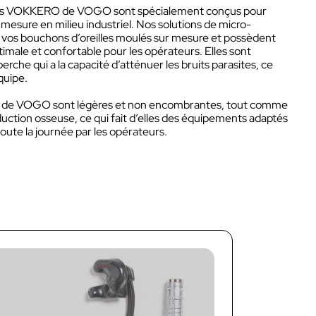
tes VOKKERO de VOGO sont spécialement conçus pour
 mesure en milieu industriel. Nos solutions de micro-
r vos bouchons d’oreilles moulés sur mesure et possèdent
et
ptimale et confortable pour les opérateurs. Elles sont
che qui a la capacité d’atténuer les bruits parasites, ce
quipe.
DIAN
Talkie-Walkie
 de VOGO sont légères et non encombrantes, tout comme
Kits
uction osseuse, ce qui fait d’elles des équipements adaptés
AN
Micro-casques & Accessoires
toute la journée par les opérateurs.
t
s les
Boîtier intercom
Kit
s
ions
Liaison intercom filaire
Micro-casques & Accessoires