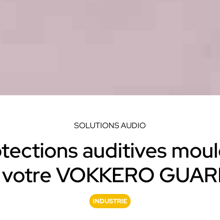
Découvrir VOKKERO UNITY
Dédiée aux arbitres professionnels et
amateurs
.
Découvrir VOGO STAFF BUNDLE
D
Dédié aux équipes médicales et aux staffs
Q
C
ras VOGO
Découvrir VOKKERO COMP
SOLUTIONS AUDIO
dédiées aux évènements
Dédiée aux équipes terrains des sites 
els qui ne sont pas filmés.
tections auditives mou
activités industriels.
 votre VOKKERO GUA
Découvrir VOKKERO GUAR
INDUSTRIE
Solution VOKKERO GUARDI
CONNECT