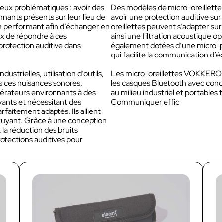
Compatibilité protections
deux problématiques : avoir des
Des modèles de micro-oreillet
auditives
nnants présents sur leur lieu de
avoir une protection auditive sur
n performant afin d’échanger en
oreillettes peuvent s’adapter su
Dédiée aux équipes terrains des sites 
x de répondre à ces
ainsi une filtration acoustique o
activités industriels.
rotection auditive dans
également dotées d’une micro-per
qui facilite la communication d’é
Découvrir VOKKERO GUAR
PLUS
strielles, utilisation d’outils,
Les micro-oreillettes VOKKERO
 ces nuisances sonores,
les casques Bluetooth avec cond
Solution VOKKERO GUARDI
pérateurs environnants à des
au milieu industriel et portables 
CONNECT
uyants et nécessitant des
Communiquer effic
Compatibilité protections
faitement adaptés. Ils allient
auditives
 bruyant. Grâce à une conception
la réduction des bruits
Dédié aux équipes terrains des sites e
rotections auditives pour
activités industriels pour les utilisation
plus critiques.
Découvrir VOKKERO SHOW
Dédiée aux équipes techniques des
manifestations culturelles et product
audiovisuelles.