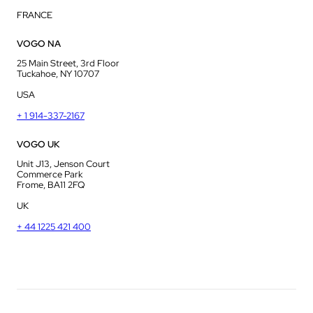
FRANCE
VOGO NA
25 Main Street, 3rd Floor
Tuckahoe, NY 10707
USA
+ 1 914-337-2167
VOGO UK
Unit J13, Jenson Court
Commerce Park
Frome, BA11 2FQ
UK
+ 44 1225 421 400