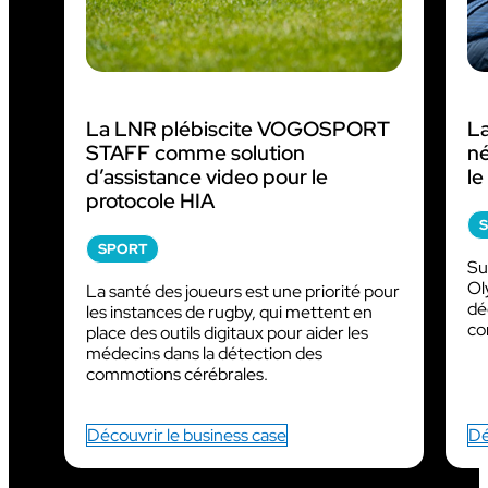
La LNR plébiscite VOGOSPORT
La
STAFF comme solution
né
d’assistance video pour le
l
protocole HIA
SPORT
Su
Ol
La santé des joueurs est une priorité pour
dé
les instances de rugby, qui mettent en
co
place des outils digitaux pour aider les
médecins dans la détection des
commotions cérébrales.
Découvrir le business case
Dé