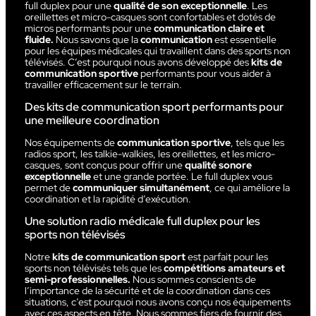
full duplex pour une
qualité de son exceptionnelle
. Les
oreillettes et micro-casques sont confortables et dotés de
micros performants pour une
communication claire et
fluide.
Nous savons que la
communication
est essentielle
pour les équipes médicales qui travaillent dans des sports non
télévisés. C’est pourquoi nous avons développé des
kits de
communication sportive
performants pour vous aider à
travailler efficacement sur le terrain.
Des kits de communication sport performants pour
une meilleure coordination
Nos équipements de
communication sportive
, tels que les
radios sport, les talkie-walkies, les oreillettes, et les micro-
casques, sont conçus pour offrir une
qualité sonore
exceptionnelle
et une grande portée. Le full duplex vous
permet de
communiquer simultanément
, ce qui améliore la
coordination et la rapidité d’exécution.
Une solution radio médicale full duplex pour les
sports non télévisés
Notre
kits de communication sport
est parfait pour les
sports non télévisés tels que les
compétitions amateurs et
semi-professionnelles.
Nous sommes conscients de
l’importance de la sécurité et de la coordination dans ces
situations, c’est pourquoi nous avons conçu nos équipements
avec ces aspects en tête. Nous sommes fiers de fournir des