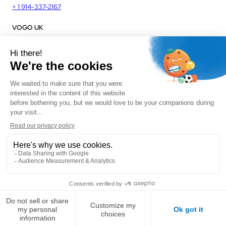
+ 1 914-337-2167
VOGO UK
Unit J13, Jenson Court
Commerce Park
Frome, BA11 2FQ
UK
+ 44 1225 421 400
Politique de confidentialité
Mentions légales
Plan de site
CGV
CGS
CGA
Site réalisé par
La Quincaillerie