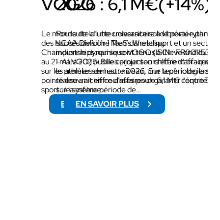
VOGO
2026 : 6,1 M€(+14%)
Le monde de la lutte universitaire a vibré au rythme
Poursuite d’une croissance solide portée par le
des NCAA Division 1 Men’s Wrestling
succès del’offre TaaS dans le sport et un secteur
Championships, qui se sont tenus à Cleveland du 19
industrie dynamique VOGO (ISIN : FR00115322
au 21 mars 2026. Si les projecteurs étaient braqués
– ALVGO) publie ce jour son chiffre d’affaires p
sur les athlètes de haut niveau, une technologie de
le premier semestre 2026. Sur la période, la soc
pointe œuvrait en coulisses pour garantir l’équité du
réalise un chiffre d’affaires de 6,1 M€ contre 5,
sport : le système…
sur la même période de…
EN SAVOIR PLUS
EN SAVOIR PLUS
:
:
N
C
C
H
A
I
A
F
W
F
R
R
E
E
S
D
T
’
L
A
I
F