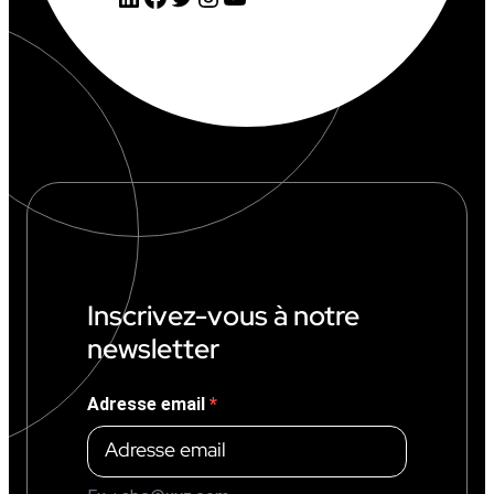
0
2
6
:
6
,
1
M
€
(
+
1
4
%
Inscrivez-vous à notre
)
newsletter
Adresse email