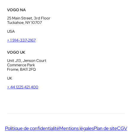
VOGO NA
25 Main Street, 3rd Floor
Tuckahoe, NY 10707
USA
+ 1 914-337-2167
VOGO UK
Unit J13, Jenson Court
Commerce Park
Frome, BA11 2FQ
UK
+ 44 1225 421 400
Politique de confidentialité
Mentions légales
Plan de site
CGV