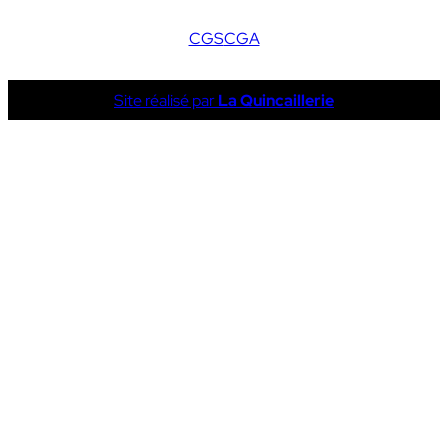
CGS
CGA
Site réalisé par
La Quincaillerie