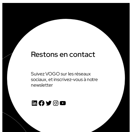
a
n
s
p
o
r
t
r
i
Restons en contact
g
i
d
e
Suivez VOGO sur les réseaux
sociaux, et inscrivez-vous à notre
newsletter
LinkedIn
Facebook
Twitter
Instagram
YouTube