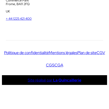
Commerce Park
Frome, BA11 2FQ
UK
+ 44 1225 421 400
Politique de confidentialité
Mentions légales
Plan de site
CGV
CGS
CGA
Site réalisé par
La Quincaillerie