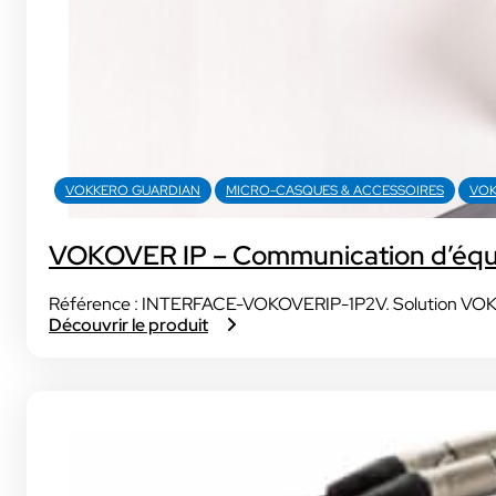
VOKKERO GUARDIAN
MICRO-CASQUES & ACCESSOIRES
VOK
VOKOVER IP – Communication d’équip
Référence : INTERFACE-VOKOVERIP-1P2V. Solution VOKOVE
Découvrir le produit
:
V
O
K
O
V
E
R