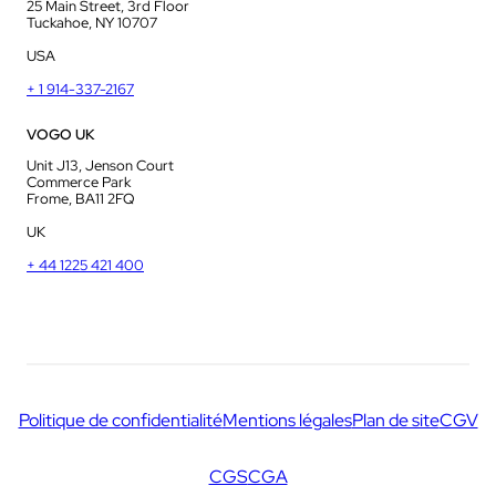
25 Main Street, 3rd Floor
Tuckahoe, NY 10707
USA
+ 1 914-337-2167
VOGO UK
Unit J13, Jenson Court
Commerce Park
Frome, BA11 2FQ
UK
+ 44 1225 421 400
Politique de confidentialité
Mentions légales
Plan de site
CGV
CGS
CGA