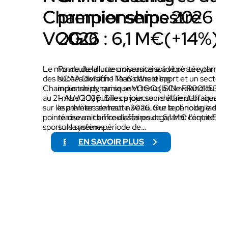
Championships 2026 x
premier semestre
VOGO
2026 : 6,1 M€(+14%)
Le monde de la lutte universitaire a vibré au rythme
Poursuite d’une croissance solide portée par le
des NCAA Division 1 Men’s Wrestling
succès del’offre TaaS dans le sport et un secteur
Championships, qui se sont tenus à Cleveland du 19
industrie dynamique VOGO (ISIN : FR00115322
au 21 mars 2026. Si les projecteurs étaient braqués
– ALVGO) publie ce jour son chiffre d’affaires p
sur les athlètes de haut niveau, une technologie de
le premier semestre 2026. Sur la période, la soc
pointe œuvrait en coulisses pour garantir l’équité du
réalise un chiffre d’affaires de 6,1 M€ contre 5,
sport : le système…
sur la même période de…
EN SAVOIR PLUS
EN SAVOIR PLUS
:
:
N
C
C
H
A
I
A
F
W
F
R
R
E
E