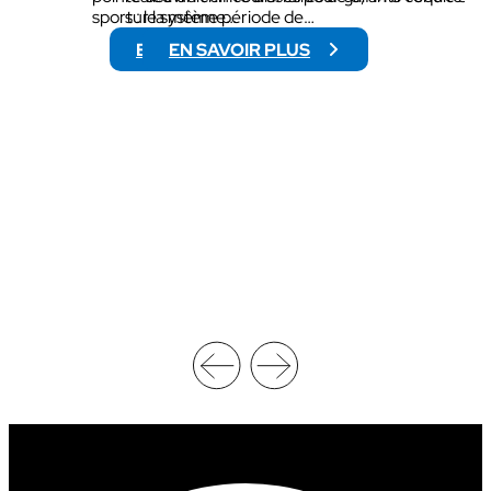
sport : le système…
sur la même période de…
EN SAVOIR PLUS
EN SAVOIR PLUS
:
:
N
C
C
H
A
I
A
F
W
F
R
R
E
E
S
D
T
’
L
A
I
F
N
F
G
A
C
I
H
R
A
E
M
S
P
D
I
U
O
P