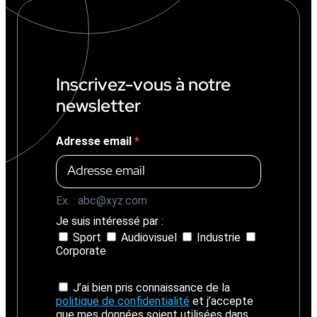
€
(
+
1
4
%
Inscrivez-vous à notre
)
newsletter
Adresse email
Ex. : abc@xyz.com
Je suis intéressé par :
Sport
Audiovisuel
Industrie
Corporate
J’ai bien pris connaissance de la
politique de confidentialité
et j’accepte
que mes données soient utilisées dans