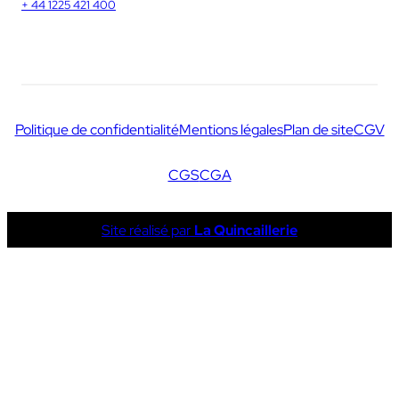
+ 44 1225 421 400
Politique de confidentialité
Mentions légales
Plan de site
CGV
CGS
CGA
Site réalisé par
La Quincaillerie