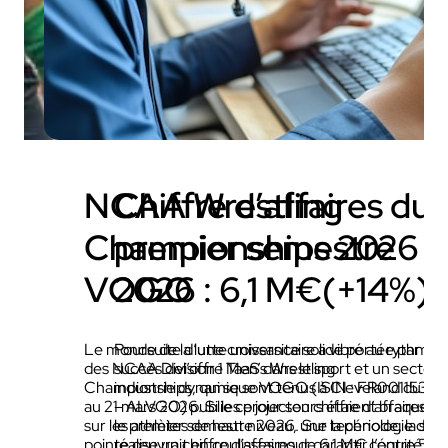
NCAA Wrestling
Chiffre d’affaires du
Championships 2026 x
premier semestre
VOGO
2026 : 6,1 M€(+14%)
Le monde de la lutte universitaire a vibré au rythme
Poursuite d’une croissance solide portée par le
des NCAA Division 1 Men’s Wrestling
succès del’offre TaaS dans le sport et un secteur
Championships, qui se sont tenus à Cleveland du 19
industrie dynamique VOGO (ISIN : FR00115322
au 21 mars 2026. Si les projecteurs étaient braqués
– ALVGO) publie ce jour son chiffre d’affaires p
sur les athlètes de haut niveau, une technologie de
le premier semestre 2026. Sur la période, la soc
pointe œuvrait en coulisses pour garantir l’équité du
réalise un chiffre d’affaires de 6,1 M€ contre 5,