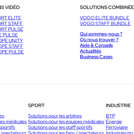
S VIDÉO
SOLUTIONS COMBINÉ
RT ELITE
VOGO ELITE BUNDLE
RT STAFF
VOGO STAFF BUNDLE
RT PULSE
Qui sommes-nous ?
E PULSE
Où nous trouver ?
PE UNITY
Aide & Conseils
PE STAFF
Actualités
PE PULSE
Business Cases
SPORT
INDUSTRIE
res
Solutions pour les arbitres
BTP
pes médicales
Solutions pour les équipes médicales
Énergie
sportifs
Solutions pour les staff sportifs
Ferroviaire
/ spectateurs
Solutions pour les fans / spectateurs
Industries br