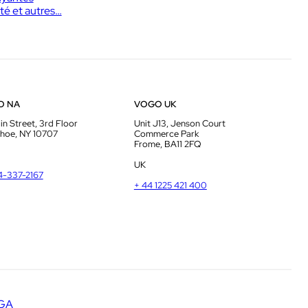
té et autres…
O NA
VOGO UK
in Street, 3rd Floor
Unit J13, Jenson Court
hoe, NY 10707
Commerce Park
Frome, BA11 2FQ
UK
14-337-2167
+ 44 1225 421 400
GA