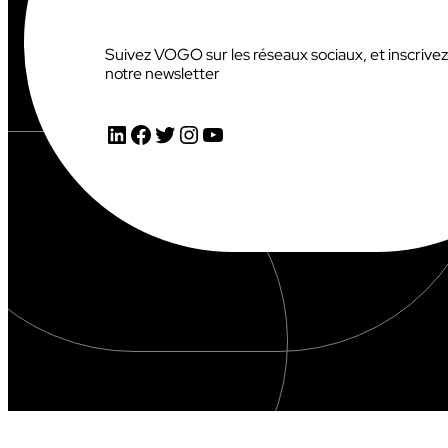
S
T
R
Suivez VOGO sur les réseaux sociaux, et inscrive
E
notre newsletter
2
0
2
LinkedIn
Facebook
Twitter
Instagram
YouTube
6
:
6
,
1
M
€
(
+
1
4
%
)