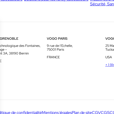
Sécurité, San
 GRENOBLE
VOGO PARIS
VOG
chnologique des Fontaines,
9 rue de l’Echelle,
25 Ma
age –
75001 Paris
Tucka
t 3A, 38190 Bernin
FRANCE
USA
E
+ 1 9
litique de confidentialité
Mentions légales
Plan de site
CGV
CGS
C