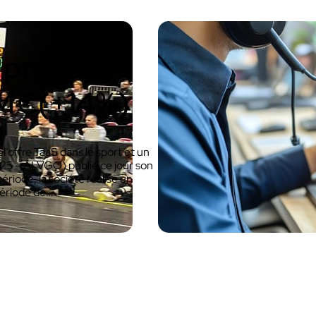
Découvrir VOKKERO STAGE
u premier
Dédiée aux petites équipes technique
1 M€(+14%)
l’offre TaaS dans le sport et un
25 – ALVGO) publie ce jour son
ériode, la société réalise un
période de…