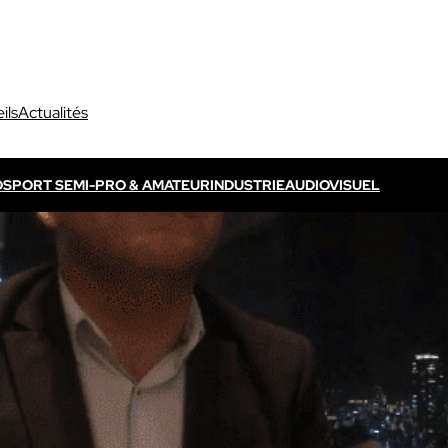
ils
Actualités
O
SPORT SEMI-PRO & AMATEUR
INDUSTRIE
AUDIOVISUEL
Découvrir VOGO ELITE BUNDLE
Découvrir VOKKERO ELITE
P
s propres / TV
Dédié aux arbitres professionnels
Solution ELITE CONNECT
dédiées aux évènements
Dédiée aux arbitres professionnels .
ls qui sont télévisés.
Découvrir VOKKERO STAFF
Dédiée aux équipes médicales et aux 
sportifs.