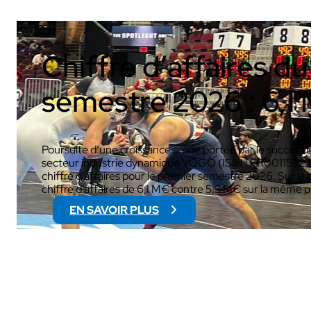
Chiffre d’affaires d
AUDIOVISUEL
semestre 2026 : 6,
Poursuite d’une croissance solide portée par le succès de
secteur industrie dynamique VOGO (ISIN : FR00115322
chiffre d’affaires pour le premier semestre 2026. Sur la p
chiffre d’affaires de 6,1 M€ contre 5,3 M€ sur la même 
EN SAVOIR PLUS
:
C
H
I
F
F
R