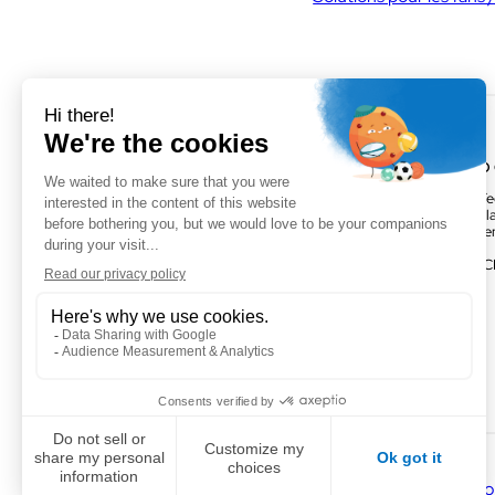
VOGO MONTPELLIER (SIÈGE)
VOGO
895 rue de la Vieille Poste,Parc
Parc Te
Majoria-Pompignane Immeuble La
Activill
Lona, 34000 Montpellier
Bâtimen
FRANCE
FRANC
+ 33 4 67 50 03 98
Facebook
LinkedIn
Twitter
Instagram
YouTube
Po