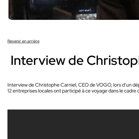
Revenir en arrière
Sport
Interview de Christ
Avec nos camé
Ces solutions sont 
Interview de Christophe Carniel, CEO de VOGO, lors d’un dé
sportifs et audiovisu
12 entreprises locales ont participé à ce voyage dans le cad
INDUSTRIE
Sport
INDUSTRIE