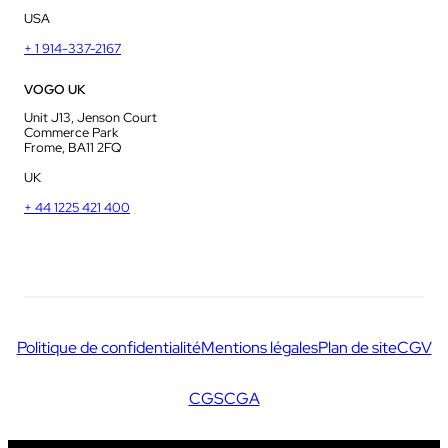
USA
+ 1 914-337-2167
VOGO UK
Unit J13, Jenson Court
Commerce Park
Frome, BA11 2FQ
UK
+ 44 1225 421 400
Politique de confidentialité
Mentions légales
Plan de site
CGV
CGS
CGA