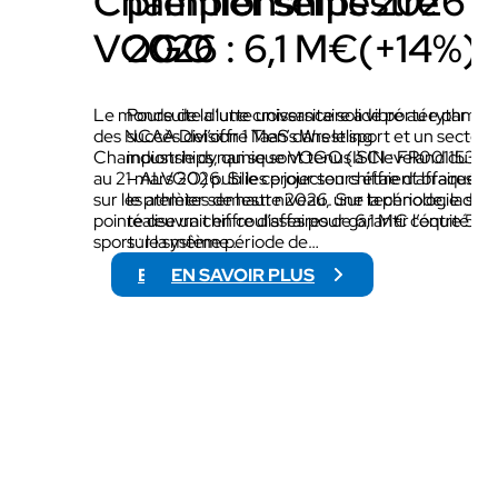
Championships 2026 x
premier semestre
VOGO
2026 : 6,1 M€(+14%)
Le monde de la lutte universitaire a vibré au rythme
Poursuite d’une croissance solide portée par le
des NCAA Division 1 Men’s Wrestling
succès del’offre TaaS dans le sport et un secteur
Championships, qui se sont tenus à Cleveland du 19
industrie dynamique VOGO (ISIN : FR00115322
au 21 mars 2026. Si les projecteurs étaient braqués
– ALVGO) publie ce jour son chiffre d’affaires p
sur les athlètes de haut niveau, une technologie de
le premier semestre 2026. Sur la période, la soc
pointe œuvrait en coulisses pour garantir l’équité du
réalise un chiffre d’affaires de 6,1 M€ contre 5,
sport : le système…
sur la même période de…
EN SAVOIR PLUS
EN SAVOIR PLUS
:
:
N
C
C
H
A
I
A
F
W
F
R
R
E
E
S
D
T
’