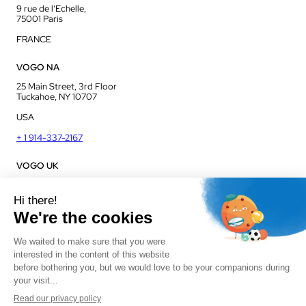
9 rue de l’Echelle,
75001 Paris
FRANCE
VOGO NA
25 Main Street, 3rd Floor
Tuckahoe, NY 10707
USA
+ 1 914-337-2167
VOGO UK
Unit J13, Jenson Court
Commerce Park
Frome, BA11 2FQ
UK
+ 44 1225 421 400