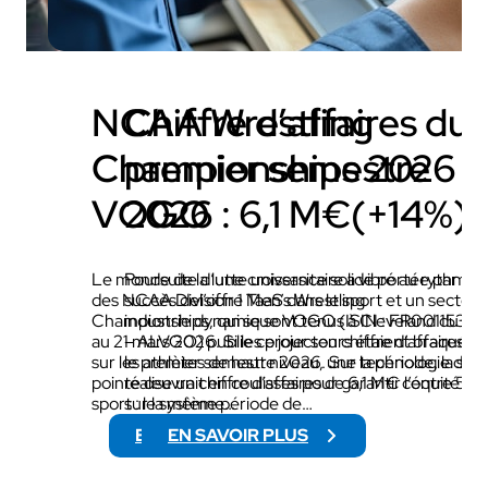
NCAA Wrestling
Chiffre d’affaires du
Championships 2026 x
premier semestre
VOGO
2026 : 6,1 M€(+14%)
Le monde de la lutte universitaire a vibré au rythme
Poursuite d’une croissance solide portée par le
des NCAA Division 1 Men’s Wrestling
succès del’offre TaaS dans le sport et un secteur
Championships, qui se sont tenus à Cleveland du 19
industrie dynamique VOGO (ISIN : FR00115322
au 21 mars 2026. Si les projecteurs étaient braqués
– ALVGO) publie ce jour son chiffre d’affaires p
sur les athlètes de haut niveau, une technologie de
le premier semestre 2026. Sur la période, la soc
pointe œuvrait en coulisses pour garantir l’équité du
réalise un chiffre d’affaires de 6,1 M€ contre 5,
sport : le système…
sur la même période de…
EN SAVOIR PLUS
EN SAVOIR PLUS
:
:
N
C