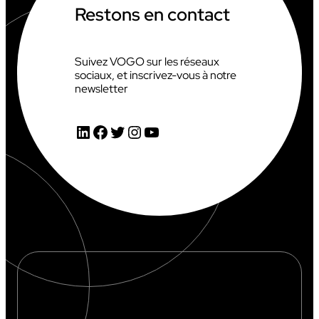
Restons en contact
S
R
2
S
0
E
2
M
Suivez VOGO sur les réseaux
6
E
sociaux, et inscrivez-vous à notre
X
S
newsletter
V
T
O
R
G
E
LinkedIn
Facebook
Twitter
Instagram
YouTube
O
2
0
2
6
:
6
,
1
M
€
(
+
1
4