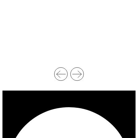
C
H
A
I
A
F
W
F
R
R
E
E
S
D
T
’
L
A
I
F
N
F
G
A
C
I
H
R
A
E
M
S
P
D
I
U
O
P
N
R
S
E
H
M
I
I
P
E