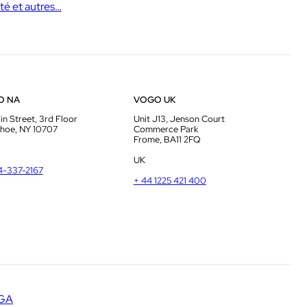
té et autres…
O NA
VOGO UK
in Street, 3rd Floor
Unit J13, Jenson Court
hoe, NY 10707
Commerce Park
Frome, BA11 2FQ
UK
14-337-2167
+ 44 1225 421 400
GA