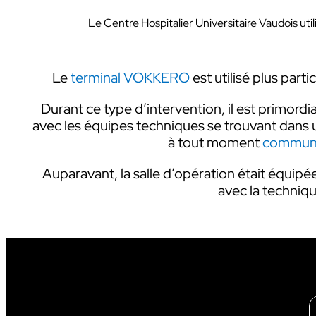
Le Centre Hospitalier Universitaire Vaudois uti
Le
terminal VOKKERO
est utilisé plus par
Durant ce type d’intervention, il est primordi
avec les équipes techniques se trouvant dans un 
INDUSTRIE
à tout moment
commun
Auparavant, la salle d’opération était équip
avec la techniq
AUDIOVISUEL