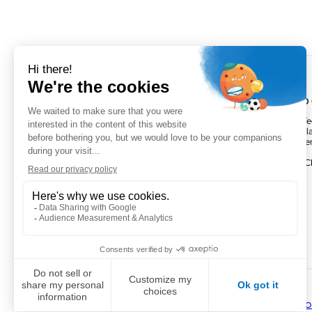
VOGO MONTPELLIER (SIÈGE)
VOGO
895 rue de la Vieille Poste,Parc
Parc Te
Majoria-Pompignane Immeuble La
Activill
Lona, 34000 Montpellier
Bâtimen
FRANCE
FRANC
+ 33 4 67 50 03 98
Facebook
LinkedIn
Twitter
Instagram
YouTube
Po