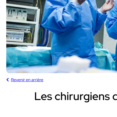
Sport
Avec nos camé
Ces solutions sont 
sportifs et audiovisu
Revenir en arrière
INDUSTRIE
Sport
Les chirurgiens
INDUSTRIE