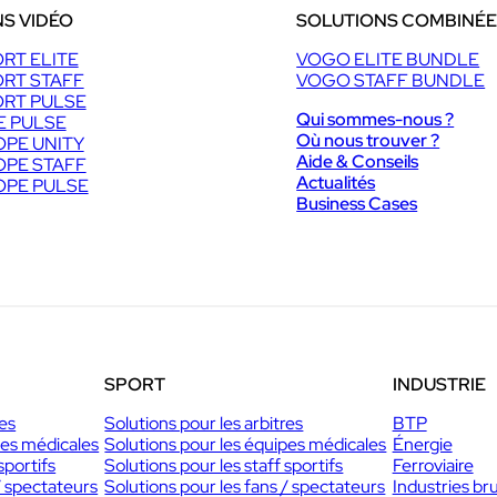
S VIDÉO
SOLUTIONS COMBINÉ
RT ELITE
VOGO ELITE BUNDLE
RT STAFF
VOGO STAFF BUNDLE
RT PULSE
Qui sommes-nous ?
E PULSE
Où nous trouver ?
PE UNITY
Aide & Conseils
PE STAFF
Actualités
PE PULSE
Business Cases
SPORT
INDUSTRIE
res
Solutions pour les arbitres
BTP
pes médicales
Solutions pour les équipes médicales
Énergie
sportifs
Solutions pour les staff sportifs
Ferroviaire
/ spectateurs
Solutions pour les fans / spectateurs
Industries br