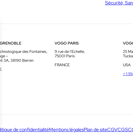
Sécurité, San
 GRENOBLE
VOGO PARIS
VOG
chnologique des Fontaines,
9 rue de l’Echelle,
25 Ma
age –
75001 Paris
Tucka
t 3A, 38190 Bernin
FRANCE
USA
E
+ 1 9
litique de confidentialité
Mentions légales
Plan de site
CGV
CGS
C