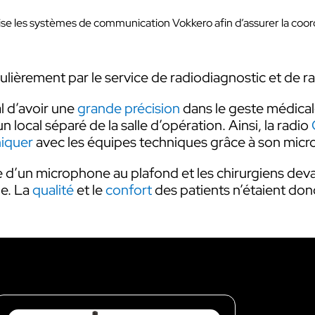
Compatibilité protections
lise les systèmes de communication Vokkero afin d’assurer la coordi
auditives
Dédiée aux équipes terrains des sites 
activités industriels.
ticulièrement par le service de radiodiagnostic et de
Découvrir VOKKERO GUAR
PLUS
al d’avoir une
grande précision
dans le geste médical
Solution VOKKERO GUARDI
local séparé de la salle d’opération. Ainsi, la radio
CONNECT
iquer
avec les équipes techniques grâce à son mic
Compatibilité protections
auditives
ée d’un microphone au plafond et les chirurgiens dev
ue. La
qualité
et le
confort
des patients n’étaient don
Dédié aux équipes terrains des sites e
activités industriels pour les utilisation
plus critiques.
Découvrir VOKKERO SHOW
Dédiée aux équipes techniques des
manifestations culturelles et product
audiovisuelles.