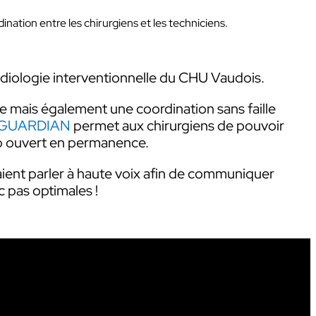
nation entre les chirurgiens et les techniciens.
et
 radiologie interventionnelle du CHU Vaudois.
DIAN
Talkie-Walkie
e mais également une coordination sans faille
Kits
AN
GUARDIAN
permet aux chirurgiens de pouvoir
Micro-casques & Accessoires
ro ouvert en permanence.
aient parler à haute voix afin de communiquer
c pas optimales !
t
s les
Boîtier intercom
Kit
s
ions
Liaison intercom filaire
Micro-casques & Accessoires