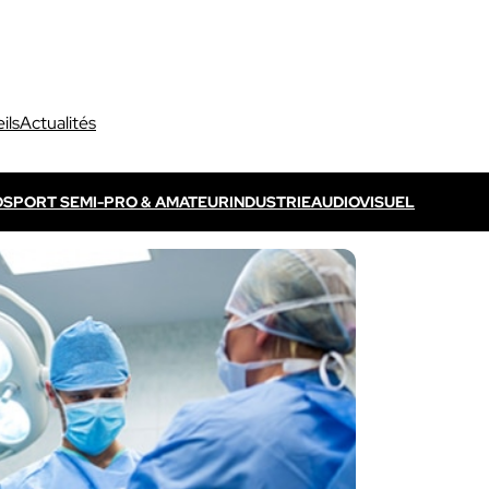
ils
Actualités
O
SPORT SEMI-PRO & AMATEUR
INDUSTRIE
AUDIOVISUEL
Découvrir VOGO ELITE BUNDLE
Découvrir VOKKERO ELITE
P
s propres / TV
Dédié aux arbitres professionnels
Solution ELITE CONNECT
dédiées aux évènements
Dédiée aux arbitres professionnels .
ls qui sont télévisés.
Découvrir VOKKERO STAFF
Dédiée aux équipes médicales et aux 
sportifs.