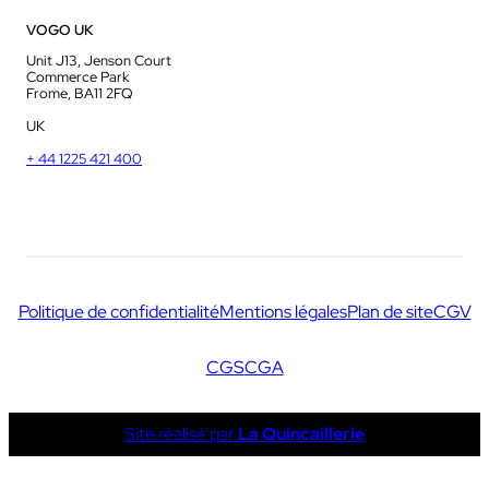
VOGO UK
Unit J13, Jenson Court
Commerce Park
Frome, BA11 2FQ
UK
+ 44 1225 421 400
Politique de confidentialité
Mentions légales
Plan de site
CGV
CGS
CGA
Site réalisé par
La Quincaillerie