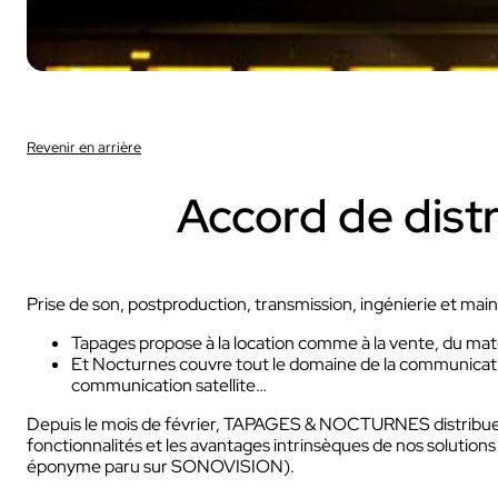
Revenir en arrière
Sport
Accord de dis
Avec nos camé
Ces solutions sont 
Prise de son, postproduction, transmission, ingénierie et ma
sportifs et audiovisu
Tapages propose à la location comme à la vente, du maté
INDUSTRIE
Sport
Et Nocturnes couvre tout le domaine de la communication 
communication satellite…
Depuis le mois de février, TAPAGES & NOCTURNES distribue,
fonctionnalités et les avantages intrinsèques de nos solutio
éponyme paru sur SONOVISION).
INDUSTRIE