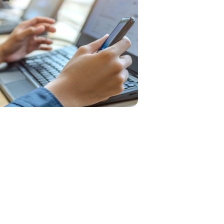
Boîtier intercom
s
Kits
Oreillettes & Accessoires