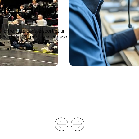
1 M€(+14%)
Découvrir VOKKERO STAGE
Dédiée aux petites équipes technique
l’offre TaaS dans le sport et un
25 – ALVGO) publie ce jour son
ériode, la société réalise un
période de…