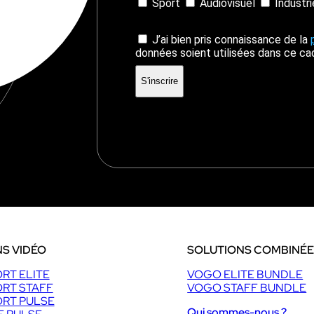
Sport
Audiovisuel
Industr
J’ai bien pris connaissance de la
données soient utilisées dans ce ca
S VIDÉO
SOLUTIONS COMBINÉ
RT ELITE
VOGO ELITE BUNDLE
RT STAFF
VOGO STAFF BUNDLE
RT PULSE
Qui sommes-nous ?