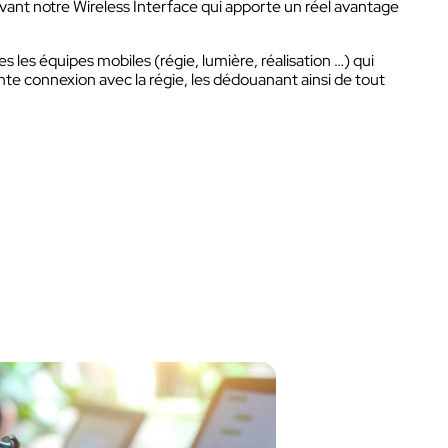
t notre Wireless Interface qui apporte un réel avantage
les équipes mobiles (régie, lumière, réalisation …) qui
et
te connexion avec la régie, les dédouanant ainsi de tout
DIAN
Talkie-Walkie
Kits
AN
Micro-casques & Accessoires
t
s les
Boîtier intercom
Kit
s
ions
Liaison intercom filaire
Micro-casques & Accessoires