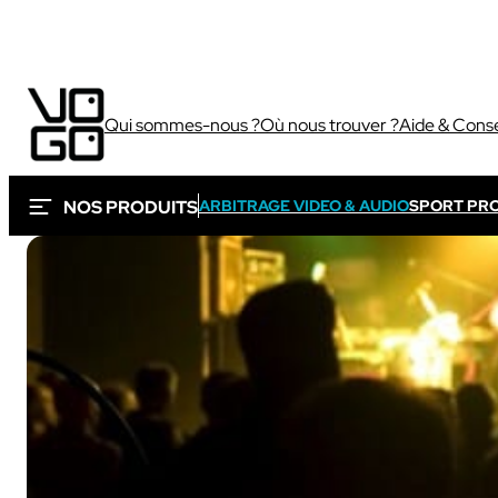
Qui sommes-nous ?
Où nous trouver ?
Aide & Conse
NOS PRODUITS
ARBITRAGE VIDEO & AUDIO
SPORT PR
Via flux caméra
Ces solutions sont 
Sport
sportifs et audiovisue
Sport
Sport