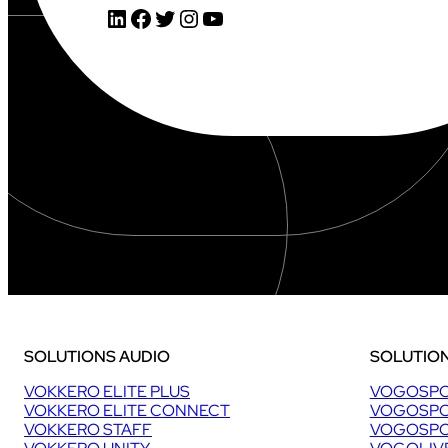
2
LinkedIn
Facebook
Twitter
Instagram
YouTube
6
:
6
,
1
M
€
(
+
1
4
%
)
SOLUTIONS AUDIO
SOLUTION
VOKKERO ELITE PLUS
VOGOSPO
VOKKERO ELITE CONNECT
VOGOSPO
VOKKERO STAFF
VOGOSPO