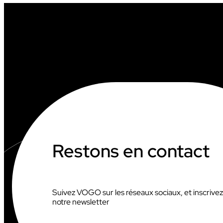
A
I
R
E
S
D
U
P
R
E
M
I
E
R
S
E
Restons en contact
M
E
S
T
R
Suivez VOGO sur les réseaux sociaux, et inscrive
E
notre newsletter
2
0