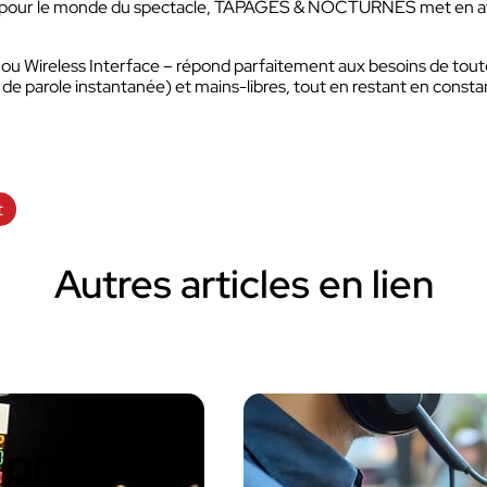
s pour le monde du spectacle, TAPAGES & NOCTURNES met en avan
Compatibilité protections
auditives
ou Wireless Interface – répond parfaitement aux besoins de toutes 
Dédiée aux équipes terrains des sites 
activités industriels.
e parole instantanée) et mains-libres, tout en restant en constan
Découvrir VOKKERO GUAR
PLUS
Solution VOKKERO GUARDI
t
CONNECT
Compatibilité protections
auditives
Autres articles en lien
Dédié aux équipes terrains des sites e
activités industriels pour les utilisation
plus critiques.
Découvrir VOKKERO SHOW
Dédiée aux équipes techniques des
manifestations culturelles et product
audiovisuelles.
u premier