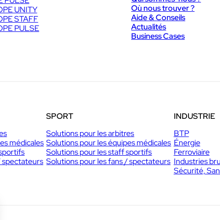
E PULSE
Où nous trouver ?
PE UNITY
Aide & Conseils
PE STAFF
Actualités
PE PULSE
Business Cases
SPORT
INDUSTRIE
res
Solutions pour les arbitres
BTP
pes médicales
Solutions pour les équipes médicales
Énergie
sportifs
Solutions pour les staff sportifs
Ferroviaire
/ spectateurs
Solutions pour les fans / spectateurs
Industries br
Sécurité, San