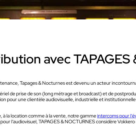
Découvrir VOKKERO UNITY
Dédiée aux arbitres professionnels et
amateurs
.
Découvrir VOGO STAFF BUNDLE
D
Dédié aux équipes médicales et aux staffs
Q
tribution avec TAPAG
C
ras VOGO
Découvrir VOKKERO COMP
dédiées aux évènements
intenance, Tapages & Nocturnes est devenu un acteur incontourna
Dédiée aux équipes terrains des sites 
els qui ne sont pas filmés.
activités industriels.
riel de prise de son (long métrage et broadcast) et de postprodu
pour une clientèle audiovisuelle, industrielle et institutionnell
 à la location comme à la vente, notre gamme
intercoms pour l’é
Découvrir VOKKERO GUAR
ns pour l’audiovisuel, TAPAGES & NOCTURNES considère Vokkero comm
Solution VOKKERO GUARDI
CONNECT