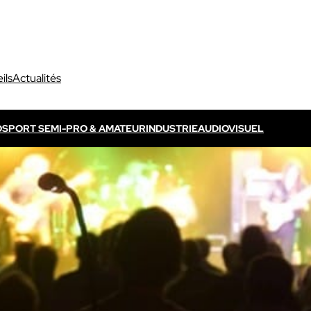
ils
Actualités
O
SPORT SEMI-PRO & AMATEUR
INDUSTRIE
AUDIOVISUEL
Découvrir VOGO ELITE BUNDLE
Découvrir VOKKERO ELITE
P
s propres / TV
Dédié aux arbitres professionnels
Solution ELITE CONNECT
dédiées aux évènements
Dédiée aux arbitres professionnels .
ls qui sont télévisés.
Découvrir VOKKERO STAFF
Dédiée aux équipes médicales et aux 
sportifs.