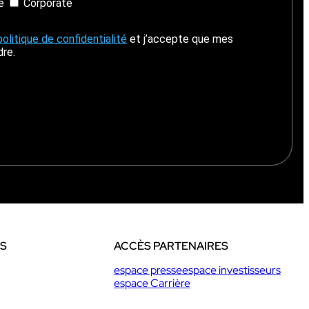
ie
Corporate
politique de confidentialité
et j’accepte que mes
dre.
ES
ACCÈS PARTENAIRES
espace presse
espace investisseurs
espace Carrière