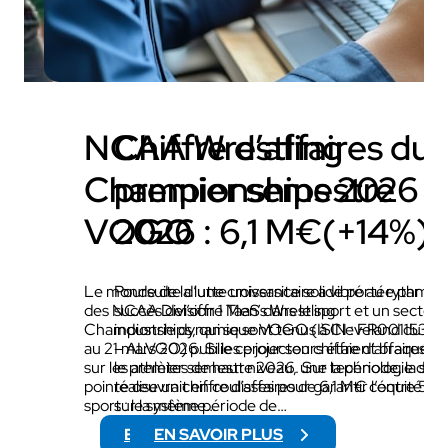
NCAA Wrestling
Chiffre d’affaires du
Championships 2026 x
premier semestre
VOGO
2026 : 6,1 M€(+14%)
Le monde de la lutte universitaire a vibré au rythme
Poursuite d’une croissance solide portée par le
des NCAA Division 1 Men’s Wrestling
succès del’offre TaaS dans le sport et un secteur
Championships, qui se sont tenus à Cleveland du 19
industrie dynamique VOGO (ISIN : FR00115322
au 21 mars 2026. Si les projecteurs étaient braqués
– ALVGO) publie ce jour son chiffre d’affaires p
sur les athlètes de haut niveau, une technologie de
le premier semestre 2026. Sur la période, la soc
pointe œuvrait en coulisses pour garantir l’équité du
réalise un chiffre d’affaires de 6,1 M€ contre 5,
sport : le système…
sur la même période de…
EN SAVOIR PLUS
EN SAVOIR PLUS