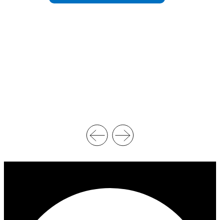
:
:
N
C
C
H
A
I
A
F
W
F
R
R
E
E
S
D
T
’
L
A
I
F
N
F
G
A
C
I
H
R
A
E
M
S
P
D
I
U
O
P
N
R
S
E
H
M