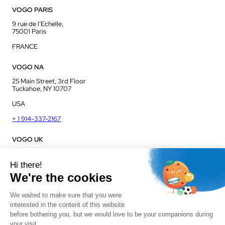
VOGO PARIS
9 rue de l’Echelle,
75001 Paris
FRANCE
VOGO NA
25 Main Street, 3rd Floor
Tuckahoe, NY 10707
USA
+ 1 914-337-2167
VOGO UK
Unit J13, Jenson Court
Commerce Park
Frome, BA11 2FQ
UK
+ 44 1225 421 400