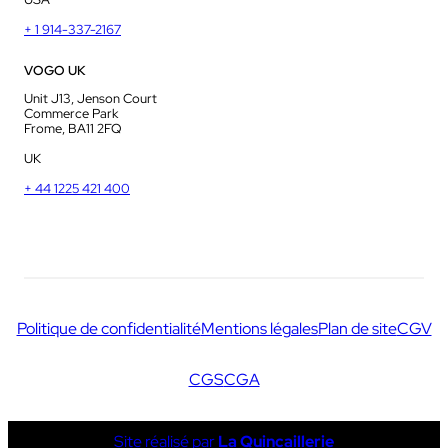
+ 1 914-337-2167
VOGO UK
Unit J13, Jenson Court
Commerce Park
Frome, BA11 2FQ
UK
+ 44 1225 421 400
Politique de confidentialité
Mentions légales
Plan de site
CGV
CGS
CGA
Site réalisé par
La Quincaillerie