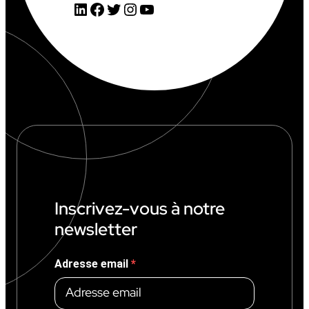
LinkedIn
Facebook
Twitter
Instagram
YouTube
O
2
0
2
6
:
6
,
1
M
€
(
+
1
4
%
Inscrivez-vous à notre
)
newsletter
Adresse email