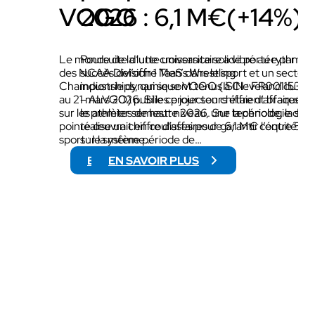
VOGO
2026 : 6,1 M€(+14%)
Le monde de la lutte universitaire a vibré au rythme
Poursuite d’une croissance solide portée par le
des NCAA Division 1 Men’s Wrestling
succès del’offre TaaS dans le sport et un secteur
Championships, qui se sont tenus à Cleveland du 19
industrie dynamique VOGO (ISIN : FR00115322
au 21 mars 2026. Si les projecteurs étaient braqués
– ALVGO) publie ce jour son chiffre d’affaires p
sur les athlètes de haut niveau, une technologie de
le premier semestre 2026. Sur la période, la soc
pointe œuvrait en coulisses pour garantir l’équité du
réalise un chiffre d’affaires de 6,1 M€ contre 5,
sport : le système…
sur la même période de…
EN SAVOIR PLUS
EN SAVOIR PLUS
:
:
N
C
C
H
A
I
A
F
W
F
R
R
E
E
S
D
T
’
L
A