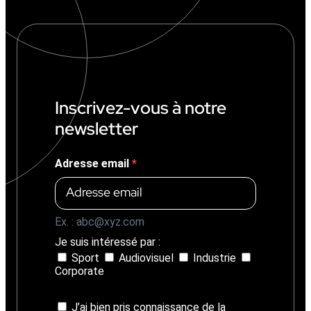
1
M
€
(
+
1
4
%
Inscrivez-vous à notre
)
newsletter
Adresse email
Ex. : abc@xyz.com
Je suis intéressé par :
Sport
Audiovisuel
Industrie
Corporate
J’ai bien pris connaissance de la