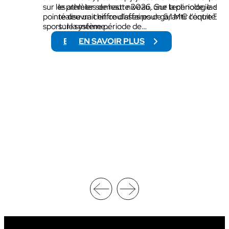
sur les athlètes de haut niveau, une technologie de
le premier semestre 2026. Sur la période, la soc
pointe œuvrait en coulisses pour garantir l’équité du
réalise un chiffre d’affaires de 6,1 M€ contre 5,
sport : le système…
sur la même période de…
EN SAVOIR PLUS
EN SAVOIR PLUS
:
:
N
C
C
H
A
I
A
F
W
F
R
R
E
E
S
D
T
’
L
A
I
F
N
F
G
A
C
I
H
R
A
E
M
S
P
D