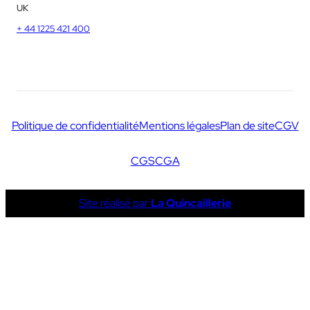
UK
+ 44 1225 421 400
Politique de confidentialité
Mentions légales
Plan de site
CGV
CGS
CGA
Site réalisé par
La Quincaillerie