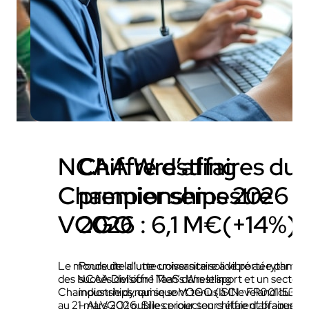
NCAA Wrestling
Chiffre d’affaires du
Championships 2026 x
premier semestre
VOGO
2026 : 6,1 M€(+14%)
Le monde de la lutte universitaire a vibré au rythme
Poursuite d’une croissance solide portée par le
des NCAA Division 1 Men’s Wrestling
succès del’offre TaaS dans le sport et un secteur
Championships, qui se sont tenus à Cleveland du 19
industrie dynamique VOGO (ISIN : FR00115322
au 21 mars 2026. Si les projecteurs étaient braqués
– ALVGO) publie ce jour son chiffre d’affaires p