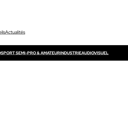
ils
Actualités
O
SPORT SEMI-PRO & AMATEUR
INDUSTRIE
AUDIOVISUEL
Découvrir VOGO ELITE BUNDLE
Découvrir VOKKERO ELITE
P
s propres / TV
Dédié aux arbitres professionnels
Solution ELITE CONNECT
dédiées aux évènements
Dédiée aux arbitres professionnels .
ls qui sont télévisés.
Découvrir VOKKERO STAFF
Dédiée aux équipes médicales et aux 
sportifs.