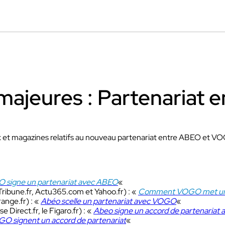
Découvrir VOKKERO UNITY
Dédiée aux arbitres professionnels et
amateurs
.
Découvrir VOGO STAFF BUNDLE
D
Dédié aux équipes médicales et aux staffs
Q
ajeures : Partenariat
C
ras VOGO
Découvrir VOKKERO COMP
dédiées aux évènements
x et magazines relatifs au nouveau partenariat entre ABEO et V
Dédiée aux équipes terrains des sites 
els qui ne sont pas filmés.
activités industriels.
 signe un partenariat avec ABEO
«
Tribune.fr, Actu365.com et Yahoo.fr) : «
Comment VOGO met un pi
Découvrir VOKKERO GUAR
range.fr) : «
Abéo scelle un partenariat avec VOGO
«
Solution VOKKERO GUARDI
 Direct.fr, le Figaro.fr) : «
Abeo signe un accord de partenaria
CONNECT
O signent un accord de partenariat
«