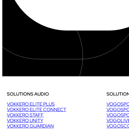
6
:
6
,
1
M
€
(
+
1
4
%
)
SOLUTIONS AUDIO
SOLUTION
VOKKERO ELITE PLUS
VOGOSPO
VOKKERO ELITE CONNECT
VOGOSPO
VOKKERO STAFF
VOGOSPO
VOKKERO UNITY
VOGOLIV
VOKKERO GUARDIAN
VOGOSCO