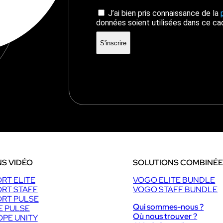
J’ai bien pris connaissance de la
données soient utilisées dans ce ca
S VIDÉO
SOLUTIONS COMBINÉ
RT ELITE
VOGO ELITE BUNDLE
RT STAFF
VOGO STAFF BUNDLE
RT PULSE
Qui sommes-nous ?
E PULSE
Où nous trouver ?
PE UNITY