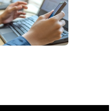
Boîtier intercom
s
Kits
Oreillettes & Accessoires