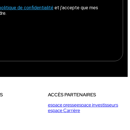
politique de confidentialité
et j’accepte que mes
dre.
ES
ACCÈS PARTENAIRES
espace presse
espace investisseurs
espace Carrière