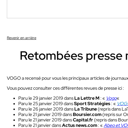
Revenir en arrière
Sport
Retombées presse m
Avec nos camé
Ces solutions sont 
VOGO a recensé pour vous les principaux articles de journau
sportifs et audiovisu
Vous pouvez consulter ces différentes revues de presse ici :
INDUSTRIE
Sport
Paru le 29 janvier 2019 dans
La Lettre M
: «
Vogo
«
Paru le 25 janvier 2019 dans
Sport Stratégies
: «
VOGO
Paru le 26 janvier 2019 dans
La Tribune
(repris dans La
Paru le 21 janvier 2019 dans
Boursier.com
(repris sur O
Paru le 21 janvier 2019 dans
Capital.fr
(repris dans Bourse
INDUSTRIE
Paru le 21 janvier dans
Actus news.com
: «
Abeo et VOG