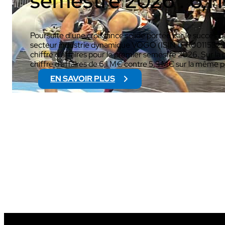
semestre 2026 : 6,
Poursuite d’une croissance solide portée par le succès de
secteur industrie dynamique VOGO (ISIN : FR00115322
chiffre d’affaires pour le premier semestre 2026. Sur la p
AUDIOVISUEL
chiffre d’affaires de 6,1 M€ contre 5,3 M€ sur la même 
EN SAVOIR PLUS
:
C
H
I
F
F
R
E
D
’
A
F
F
A
I