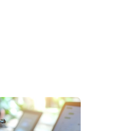
et
DIAN
Talkie-Walkie
Kits
AN
Micro-casques & Accessoires
t
s les
Boîtier intercom
Kit
s
ions
Liaison intercom filaire
Micro-casques & Accessoires