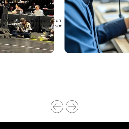
1 M€(+14%)
Découvrir VOKKERO STAGE
l’offre TaaS dans le sport et un
25 – ALVGO) publie ce jour son
Dédiée aux petites équipes technique
ériode, la société réalise un
période de…