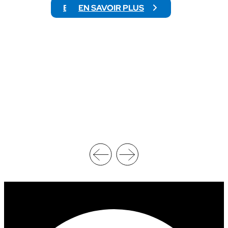
EN SAVOIR PLUS
EN SAVOIR PLUS
:
:
N
C
C
H
A
I
A
F
W
F
R
R
E
E
S
D
T
’
L
A
I
F
N
F
G
A
C
I
H
R
A
E
M
S
P
D
I
U
O
P
N
R