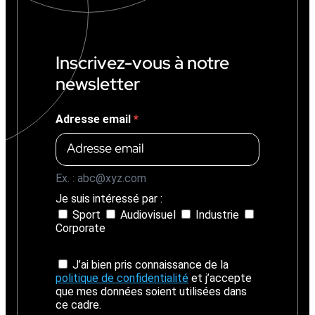
+
1
4
%
Inscrivez-vous à notre
)
newsletter
Adresse email
Ex. : abc@xyz.com
Je suis intéressé par :
Sport
Audiovisuel
Industrie
Corporate
J’ai bien pris connaissance de la
politique de confidentialité
et j’accepte
que mes données soient utilisées dans
ce cadre.