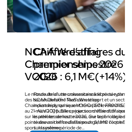
NCAA Wrestling
Chiffre d’affaires du
Championships 2026 x
premier semestre
VOGO
2026 : 6,1 M€(+14%)
Le monde de la lutte universitaire a vibré au rythme
Poursuite d’une croissance solide portée par le
des NCAA Division 1 Men’s Wrestling
succès del’offre TaaS dans le sport et un secteur
Championships, qui se sont tenus à Cleveland du 19
industrie dynamique VOGO (ISIN : FR00115322
au 21 mars 2026. Si les projecteurs étaient braqués
– ALVGO) publie ce jour son chiffre d’affaires p
sur les athlètes de haut niveau, une technologie de
le premier semestre 2026. Sur la période, la soc
pointe œuvrait en coulisses pour garantir l’équité du
réalise un chiffre d’affaires de 6,1 M€ contre 5,
sport : le système…
sur la même période de…