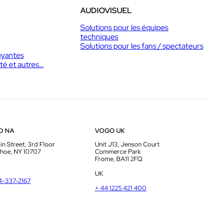
AUDIOVISUEL
Solutions pour les équipes
techniques
Solutions pour les fans / spectateurs
uyantes
té et autres…
O NA
VOGO UK
in Street, 3rd Floor
Unit J13, Jenson Court
hoe, NY 10707
Commerce Park
Frome, BA11 2FQ
UK
14-337-2167
+ 44 1225 421 400