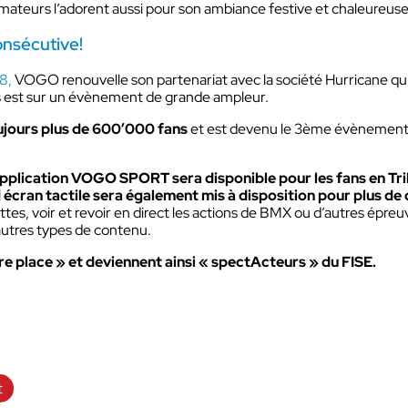
amateurs l’adorent aussi pour son ambiance festive et chaleureuse
Compatibilité protections
auditives
nsécutive!
Dédiée aux équipes terrains des sites 
activités industriels.
8,
VOGO renouvelle son partenariat avec la société Hurricane qui
lus est sur un évènement de grande ampleur.
Découvrir VOKKERO GUAR
ujours plus de 600’000 fans
et est devenu le 3ème évènement s
PLUS
Solution VOKKERO GUARDI
CONNECT
’application VOGO SPORT sera disponible pour les fans en Tr
cran tactile sera également mis à disposition pour plus de c
Compatibilité protections
tes, voir et revoir en direct les actions de BMX ou d’autres épreu
auditives
’autres types de contenu.
Dédié aux équipes terrains des sites e
activités industriels pour les utilisation
e place » et deviennent ainsi « spectActeurs » du FISE.
plus critiques.
Découvrir VOKKERO SHOW
Dédiée aux équipes techniques des
manifestations culturelles et product
audiovisuelles.
t