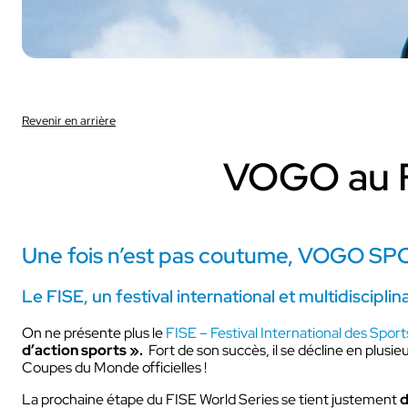
Revenir en arrière
Sport
VOGO au F
Avec nos camé
Ces solutions sont 
Une fois n’est pas coutume, VOGO SPOR
sportifs et audiovisu
INDUSTRIE
Sport
Le FISE, un festival international et multidisciplina
On ne présente plus le
FISE – Festival International des Spo
d’action sports ».
Fort de son succès, il se décline en plus
Coupes du Monde officielles !
INDUSTRIE
La prochaine étape du FISE World Series se tient justement
d