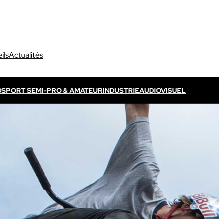
ils
Actualités
O
SPORT SEMI-PRO & AMATEUR
INDUSTRIE
AUDIOVISUEL
Découvrir VOGO ELITE BUNDLE
Découvrir VOKKERO ELITE
P
s propres / TV
Dédié aux arbitres professionnels
Solution ELITE CONNECT
dédiées aux évènements
Dédiée aux arbitres professionnels .
ls qui sont télévisés.
Découvrir VOKKERO STAFF
Dédiée aux équipes médicales et aux 
sportifs.