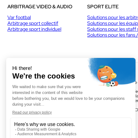
ARBITRAGE VIDEO & AUDIO
SPORT ELITE
Var footbal
Solutions pour les arbit
Arbitrage sport collectif
Solutions pour les équi
Arbitrage sport individuel
Solutions pour les staff 
Solutions pour les fans 
VOGO MONTPELLIER (SIÈGE)
VOGO
895 rue de la Vieille Poste,Parc
Parc Te
Majoria-Pompignane Immeuble La
Activill
Lona, 34000 Montpellier
Bâtimen
FRANCE
FRANC
+ 33 4 67 50 03 98
Facebook
LinkedIn
Twitter
Instagram
YouTube