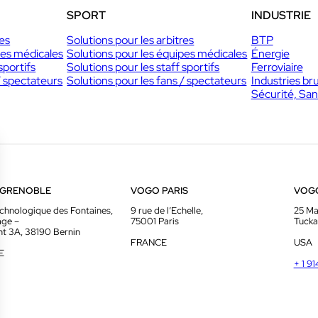
SPORT
INDUSTRIE
res
Solutions pour les arbitres
BTP
pes médicales
Solutions pour les équipes médicales
Énergie
sportifs
Solutions pour les staff sportifs
Ferroviaire
/ spectateurs
Solutions pour les fans / spectateurs
Industries br
Sécurité, San
 GRENOBLE
VOGO PARIS
VOG
chnologique des Fontaines,
9 rue de l’Echelle,
25 Ma
age –
75001 Paris
Tucka
t 3A, 38190 Bernin
FRANCE
USA
E
+ 1 9