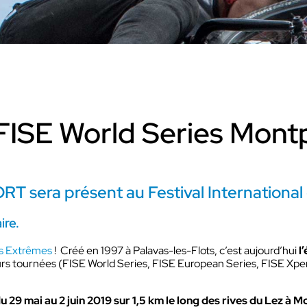
Découvrir VOKKERO UNITY
Dédiée aux arbitres professionnels et
amateurs
.
Découvrir VOGO STAFF BUNDLE
D
Dédié aux équipes médicales et aux staffs
Q
ISE World Series Montpe
C
ras VOGO
Découvrir VOKKERO COMP
dédiées aux évènements
T sera présent au Festival Internationa
Dédiée aux équipes terrains des sites 
els qui ne sont pas filmés.
activités industriels.
ire.
rts Extrêmes
! Créé en 1997 à Palavas-les-Flots, c’est aujourd’hui
l
Découvrir VOKKERO GUAR
ieurs tournées (FISE World Series, FISE European Series, FISE Xp
Solution VOKKERO GUARDI
CONNECT
u 29 mai au 2 juin 2019 sur 1,5 km le long des rives du Lez à M