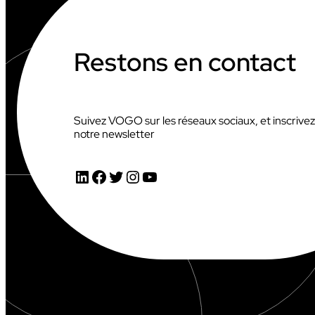
E
R
S
E
Restons en contact
M
E
S
T
R
Suivez VOGO sur les réseaux sociaux, et inscrive
E
notre newsletter
2
0
2
LinkedIn
Facebook
Twitter
Instagram
YouTube
6
:
6
,
1
M
€
(
+
1