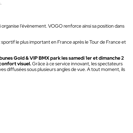
.
et
 organise l’évènement. VOGO renforce ainsi sa position dans
DIAN
Talkie-Walkie
portif le plus important en France après le Tour de France et
Kits
AN
Micro-casques & Accessoires
ibunes Gold & VIP BMX park les samedi 1er et dimanche 2
onfort visuel.
Grâce à ce service innovant, les spectateurs
ves diffusées sous plusieurs angles de vue. A tout moment, ils
t
s les
Boîtier intercom
Kit
s
ions
Liaison intercom filaire
Micro-casques & Accessoires