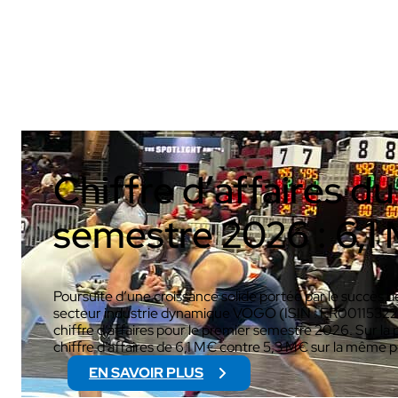
AUDIOVISUEL
Chiffre d’affaires d
semestre 2026 : 6,
Poursuite d’une croissance solide portée par le succès de
secteur industrie dynamique VOGO (ISIN : FR00115322
chiffre d’affaires pour le premier semestre 2026. Sur la p
chiffre d’affaires de 6,1 M€ contre 5,3 M€ sur la même 
EN SAVOIR PLUS
: