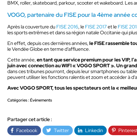
BMX, roller, skateboard, parkour, scooter et wakeboard. Les 
VOGO, partenaire du FISE pour la 4ème année co
Après la couverture du
FISE 2016
, le
FISE 2017
et le
FISE 201
les sports extrêmes et dans sa région natale Occitanie qui p
En effet, depuis ces dernières années,
le FISE rassemble to
le Vendée Globe en terme d’affluence.
INDUSTRIE
Cette année,
en tant que service premium pour les VIP, l
juin avec connection au WIFI « VOGO SPORT ». Un grand é
dans ces tribunes pourront, depuis leur smartphones ou tablet
peuvent utiliser les fonctions ralentis et zoom et accéder à d
Avec VOGO SPORT, tous les spectateurs ont la « meilleur
Catégories : Évènements
Partager cet article :
AUDIOVISUEL
Facebook
Twitter
Linkedin
Pinteres