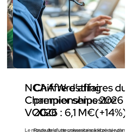
NCAA Wrestling
Chiffre d’affaires du
Championships 2026 x
premier semestre
VOGO
2026 : 6,1 M€(+14%)
Le monde de la lutte universitaire a vibré au rythme
Poursuite d’une croissance solide portée par le