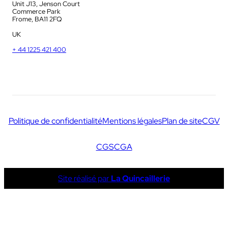
Unit J13, Jenson Court
Commerce Park
Frome, BA11 2FQ
UK
+ 44 1225 421 400
Politique de confidentialité
Mentions légales
Plan de site
CGV
CGS
CGA
Site réalisé par
La Quincaillerie