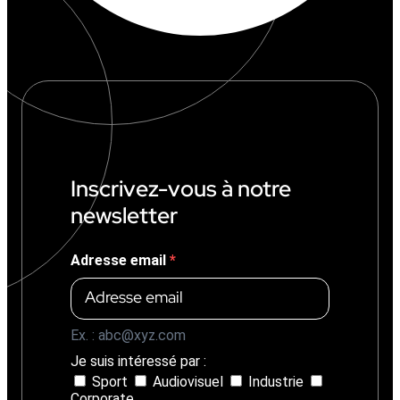
:
6
,
1
M
€
(
+
1
4
%
Inscrivez-vous à notre
)
newsletter
Adresse email
Ex. : abc@xyz.com
Je suis intéressé par :
Sport
Audiovisuel
Industrie
Corporate