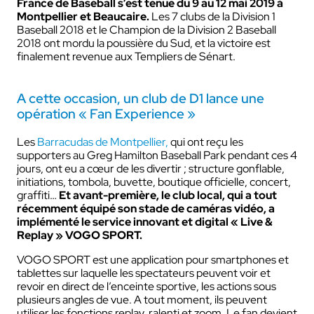
France de Baseball s’est tenue du 9 au 12 mai 2019 à
Montpellier et Beaucaire.
Les 7 clubs de la Division 1
Baseball 2018 et le Champion de la Division 2 Baseball
2018 ont mordu la poussière du Sud, et la victoire est
finalement revenue aux Templiers de Sénart.
A cette occasion, un club de D1 lance une
opération « Fan Experience »
Les
Barracudas de Montpellier,
qui ont reçu les
supporters au Greg Hamilton Baseball Park pendant ces 4
jours, ont eu a cœur de les divertir ; structure gonflable,
initiations, tombola, buvette, boutique officielle, concert,
graffiti…
Et avant-première, le club local, qui a tout
récemment équipé son stade de caméras vidéo, a
implémenté le service innovant et digital « Live &
Replay » VOGO SPORT.
VOGO SPORT est une application pour smartphones et
tablettes sur laquelle les spectateurs peuvent voir et
revoir en direct de l’enceinte sportive, les actions sous
plusieurs angles de vue. A tout moment, ils peuvent
utiliser les fonctions replay, ralenti et zoom. Le fan devient