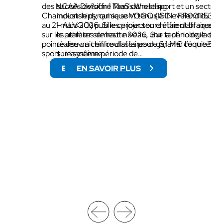
des NCAA Division 1 Men’s Wrestling
succès del’offre TaaS dans le sport et un secteur
Championships, qui se sont tenus à Cleveland du 19
industrie dynamique VOGO (ISIN : FR00115322
au 21 mars 2026. Si les projecteurs étaient braqués
– ALVGO) publie ce jour son chiffre d’affaires p
sur les athlètes de haut niveau, une technologie de
le premier semestre 2026. Sur la période, la soc
pointe œuvrait en coulisses pour garantir l’équité du
réalise un chiffre d’affaires de 6,1 M€ contre 5,
sport : le système…
sur la même période de…
EN SAVOIR PLUS
EN SAVOIR PLUS
:
:
N
C
C
H
A
I
A
F
W
F
R
R
E
E
S
D
T
’
L
A
I
F
N
F
G
A
C
I
H
R