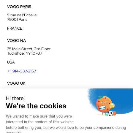
VOGO PARIS
9 rue de l’Echelle,
75001 Paris
FRANCE
VOGO NA
25 Main Street, 3rd Floor
Tuckahoe, NY 10707
USA
+ 1 914-337-2167
VOGO UK
Unit J13, Jenson Court
Commerce Park
Frome, BA11 2FQ
UK
+ 44 1225 421 400