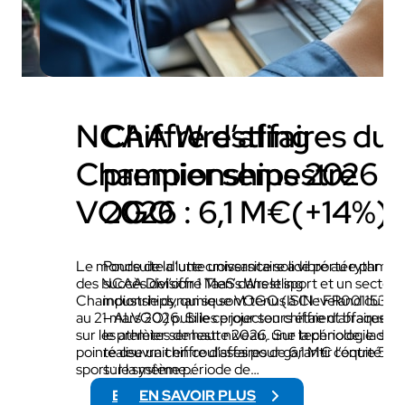
NCAA Wrestling
Chiffre d’affaires du
Championships 2026 x
premier semestre
VOGO
2026 : 6,1 M€(+14%)
Le monde de la lutte universitaire a vibré au rythme
Poursuite d’une croissance solide portée par le
des NCAA Division 1 Men’s Wrestling
succès del’offre TaaS dans le sport et un secteur
Championships, qui se sont tenus à Cleveland du 19
industrie dynamique VOGO (ISIN : FR00115322
au 21 mars 2026. Si les projecteurs étaient braqués
– ALVGO) publie ce jour son chiffre d’affaires p
sur les athlètes de haut niveau, une technologie de
le premier semestre 2026. Sur la période, la soc
pointe œuvrait en coulisses pour garantir l’équité du
réalise un chiffre d’affaires de 6,1 M€ contre 5,
sport : le système…
sur la même période de…
EN SAVOIR PLUS
EN SAVOIR PLUS