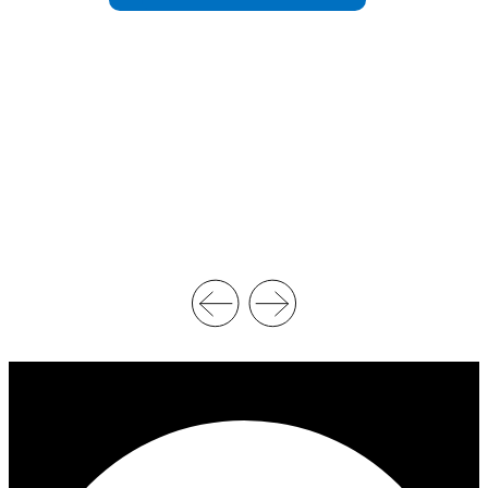
:
:
N
C
C
H
A
I
A
F
W
F
R
R
E
E
S
D
T
’
L
A
I
F
N
F
G
A
C
I
H
R
A
E
M
S
P
D
I
U
O
P
N
R
S
E
H
M