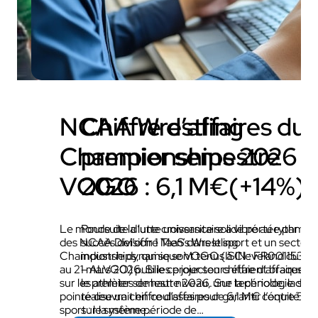
NCAA Wrestling
Chiffre d’affaires du
Championships 2026 x
premier semestre
VOGO
2026 : 6,1 M€(+14%)
Le monde de la lutte universitaire a vibré au rythme
Poursuite d’une croissance solide portée par le
des NCAA Division 1 Men’s Wrestling
succès del’offre TaaS dans le sport et un secteur
Championships, qui se sont tenus à Cleveland du 19
industrie dynamique VOGO (ISIN : FR00115322
au 21 mars 2026. Si les projecteurs étaient braqués
– ALVGO) publie ce jour son chiffre d’affaires p
sur les athlètes de haut niveau, une technologie de
le premier semestre 2026. Sur la période, la soc
pointe œuvrait en coulisses pour garantir l’équité du
réalise un chiffre d’affaires de 6,1 M€ contre 5,
sport : le système…
sur la même période de…