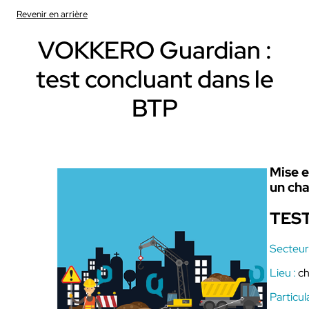
Revenir en arrière
VOKKERO Guardian :
test concluant dans le
BTP
Mise e
un cha
TEST
Secteur 
Lieu :
ch
Particula