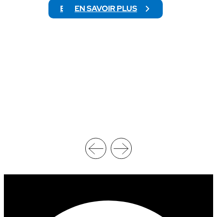
EN SAVOIR PLUS
EN SAVOIR PLUS
:
:
N
C
C
H
A
I
A
F
W
F
R
R
E
E
S
D
T
’
L
A
I
F
N
F
G
A
C
I
H
R
A
E
M
S
P
D
I
U
O
P
N
R