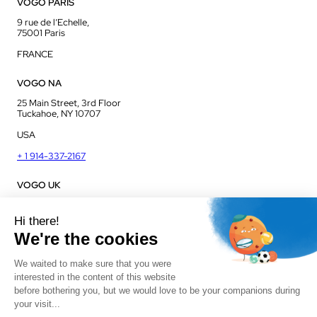
VOGO PARIS
9 rue de l’Echelle,
75001 Paris
FRANCE
VOGO NA
25 Main Street, 3rd Floor
Tuckahoe, NY 10707
USA
+ 1 914-337-2167
VOGO UK
Unit J13, Jenson Court
Commerce Park
Frome, BA11 2FQ
UK
+ 44 1225 421 400