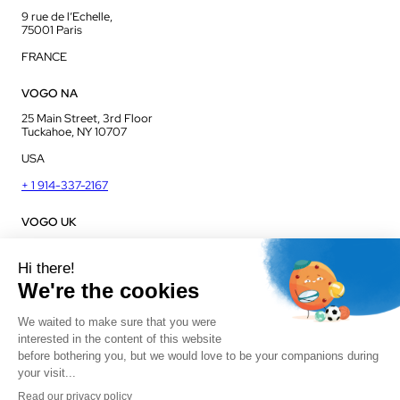
9 rue de l’Echelle,
75001 Paris
FRANCE
VOGO NA
25 Main Street, 3rd Floor
Tuckahoe, NY 10707
USA
+ 1 914-337-2167
VOGO UK
Unit J13, Jenson Court
Commerce Park
Frome, BA11 2FQ
UK
+ 44 1225 421 400