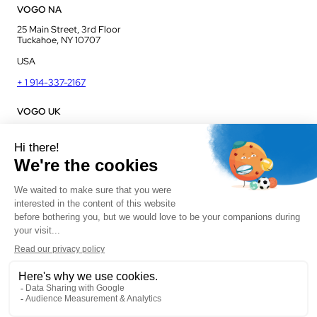
VOGO NA
25 Main Street, 3rd Floor
Tuckahoe, NY 10707
USA
+ 1 914-337-2167
VOGO UK
Unit J13, Jenson Court
Commerce Park
Frome, BA11 2FQ
UK
+ 44 1225 421 400
Politique de confidentialité
Mentions légales
Plan de site
CGV