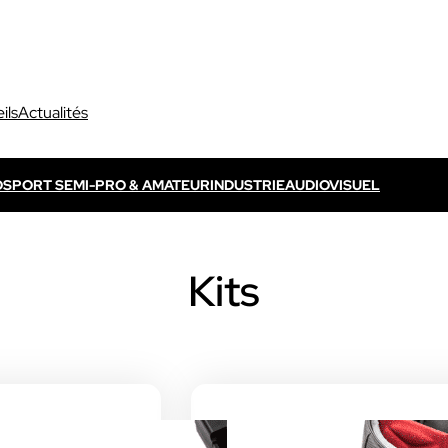
ils
Actualités
O
SPORT SEMI-PRO & AMATEUR
INDUSTRIE
AUDIOVISUEL
Découvrir VOGO ELITE BUNDLE
Découvrir VOKKERO ELITE
P
Kits
s propres / TV
Dédié aux arbitres professionnels
Solution ELITE CONNECT
dédiées aux évènements
Dédiée aux arbitres professionnels .
ls qui sont télévisés.
Découvrir VOKKERO STAFF
Dédiée aux équipes médicales et aux 
sportifs.