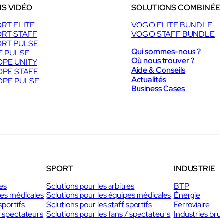
S VIDÉO
SOLUTIONS COMBINÉ
RT ELITE
VOGO ELITE BUNDLE
RT STAFF
VOGO STAFF BUNDLE
RT PULSE
Qui sommes-nous ?
E PULSE
Où nous trouver ?
PE UNITY
Aide & Conseils
PE STAFF
Actualités
PE PULSE
Business Cases
SPORT
INDUSTRIE
res
Solutions pour les arbitres
BTP
pes médicales
Solutions pour les équipes médicales
Énergie
sportifs
Solutions pour les staff sportifs
Ferroviaire
/ spectateurs
Solutions pour les fans / spectateurs
Industries br