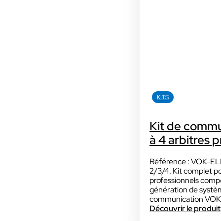
ÉQUIPEMENTS & ACCESSOIRES
KITS
Sport
KITS
Avec nos camé
Kit de commu
Ces solutions sont 
à 4 arbitres 
sportifs et audiovisu
INDUSTRIE
Sport
Référence : VOK-E
2/3/4. Kit complet po
professionnels compo
génération de systè
communication VO
Découvrir le produit
INDUSTRIE