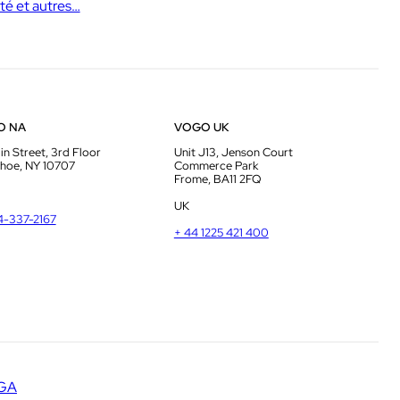
té et autres…
O NA
VOGO UK
in Street, 3rd Floor
Unit J13, Jenson Court
hoe, NY 10707
Commerce Park
Frome, BA11 2FQ
UK
14-337-2167
+ 44 1225 421 400
GA