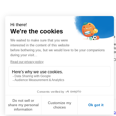
VOGO MONTPELLIER (SIÈGE)
VOGO
895 rue de la Vieille Poste,Parc
Parc Te
Majoria-Pompignane Immeuble La
Activill
Lona, 34000 Montpellier
Bâtimen
FRANCE
FRANC
+ 33 4 67 50 03 98
Facebook
LinkedIn
Twitter
Instagram
YouTube
Po