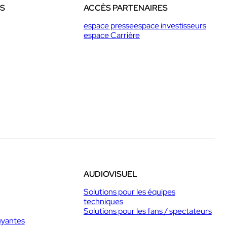
ES
ACCÈS PARTENAIRES
e
s
espace presse
espace investisseurs
s
espace Carrière
i
o
n
n
e
l
s
AUDIOVISUEL
Solutions pour les équipes
techniques
Solutions pour les fans / spectateurs
uyantes