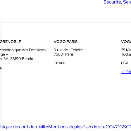
Sécurité, San
 GRENOBLE
VOGO PARIS
VOG
chnologique des Fontaines,
9 rue de l’Echelle,
25 Ma
age –
75001 Paris
Tucka
t 3A, 38190 Bernin
FRANCE
USA
E
+ 1 9
litique de confidentialité
Mentions légales
Plan de site
CGV
CGS
C