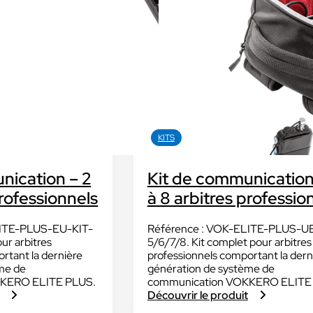
Découvrir VOKKERO UNITY
Dédiée aux arbitres professionnels et
amateurs
.
Découvrir VOGO STAFF BUNDLE
D
Dédié aux équipes médicales et aux staffs
Q
C
KITS
ras VOGO
nication – 2
Kit de communication
Découvrir VOKKERO COMP
dédiées aux évènements
professionnels
à 8 arbitres professio
Dédiée aux équipes terrains des sites 
els qui ne sont pas filmés.
activités industriels.
LITE-PLUS-EU-KIT-
Référence : VOK-ELITE-PLUS-UE
ur arbitres
5/6/7/8. Kit complet pour arbitres
rtant la dernière
professionnels comportant la dern
Découvrir VOKKERO GUAR
me de
génération de système de
KKERO ELITE PLUS.
communication VOKKERO ELITE
Solution VOKKERO GUARDI
Découvrir le produit
CONNECT
:
: